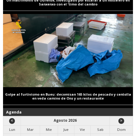
Un matrimonio de Ourense, investigado por estafar a un hostelero en
Sanxenxo con el 'timo del cambio
Golpe al furtivismo en Bueu: decomisan 165 kilos de pescado y centolla
en veda camino de Ons y un restaurante
Agenda
Agosto 2026
Lun
Mar
Mie
Jue
Vie
Sab
Dom