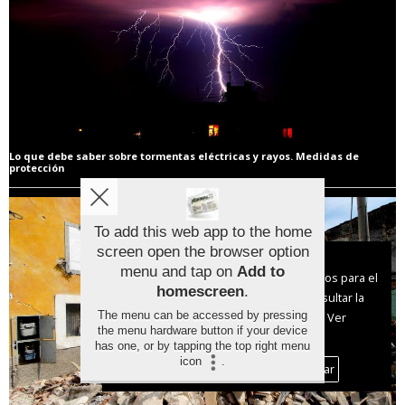
Lo que debe saber sobre tormentas eléctricas y rayos. Medidas de
protección
To add this web app to the home
screen open the browser option
Aviso sobre el Uso de cookies:
menu and tap on
Add to
Utilizamos cookies nuestras y de terceros para el
homescreen
.
funcionamiento del digital. Puedes consultar la
The menu can be accessed by pressing
lista de cookies y como desconectarlas.
Ver
the menu hardware button if your device
nuestra Política de Privacidad y Cookies
has one, or by tapping the top right menu
icon
.
Aceptar Cookies
Personalizar