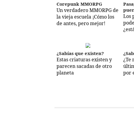
Corepunk MMORPG
Pasa
Un verdadero MMORPG de
puer
Los 
la vieja escuela ¡Cómo los
pode
de antes, pero mejor!
¿est
¿Sabías que existen?
¿Sab
Estas criaturas existen y
¿Te 
parecen sacadas de otro
últi
planeta
por 