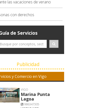
ante las vacaciones de verano
sonas con derechos
Guía de Servicios
Publicidad
rvicios y Comercio en Vigo
VIGO
Marina Punta
Lagoa
986347305