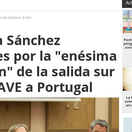
Ac
 de lectura:
2 min
 a Sánchez
Pant
pelig
sino
es por la "enésima
n" de la salida sur
 AVE a Portugal
La 
sube
alc