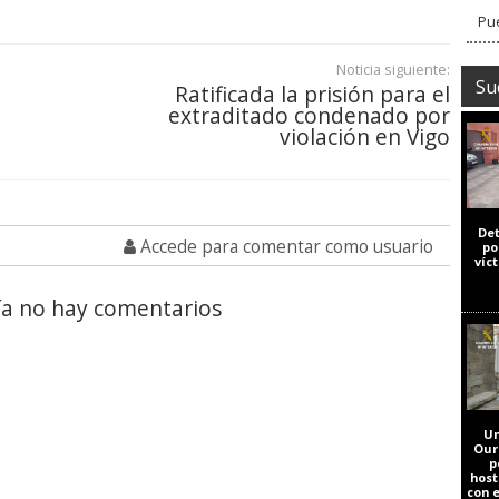
Pue
Noticia siguiente:
Su
Ratificada la prisión para el
extraditado condenado por
violación en Vigo
De
Accede para comentar como usuario
po
víc
a no hay comentarios
Un
Our
p
host
con 