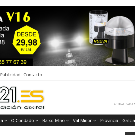
Publicidad
Contacto
ACTUALIZADA M
ña
O Condado
Baixo Miño
Val Miñor
Provincia
Galicia