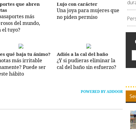
dur
portes que abren
Lujo con carácter
tas
Una joya para mujeres que
pasaportes más
no piden permiso
Per
rosos del mundo,
á el tuyo?
es qué baja tu ánimo?
Adiós a la cal del baño
notas más irritable
¿Y si pudieras eliminar la
mamente? Puede ser
cal del baño sin esfuerzo?
este hábito
POWERED BY ADDOOR
Se