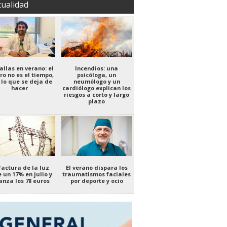
tualidad
allas en verano: el
Incendios: una
ro no es el tiempo,
psicóloga, un
 lo que se deja de
neumólogo y un
hacer
cardiólogo explican los
riesgos a corto y largo
plazo
factura de la luz
El verano dispara los
 un 17% en julio y
traumatismos faciales
anza los 78 euros
por deporte y ocio