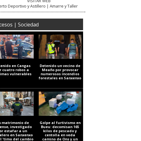
VISITAR WEB
rto Deportivo y Astillero | Amarre y Taller
cesos | Sociedad
tenido en Cangas
Detenido un vecino de
r cuatro robos a
Meaño por provocar
timas vulnerables
numerosos incendios
forestales en Sanxenxo
 matrimonio de
Golpe al furtivismo en
ense, investigado
Bueu: decomisan 165
or estafar a un
kilos de pescado y
elero en Sanxenxo
centolla en veda
el 'timo del cambio
camino de Ons y un