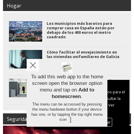
Hogar
Los municipios más baratos para
comprar casa en España están por
debajo de los 400 euros el metro
cuadrado
Cómo facilitar el envejecimiento en
las viviendas unifamiliares de Galicia
To add this web app to the home
Los hogares del futuro serán más
screen open the browser option
saludables y adaptables, según un
Aviso sobre el Uso de cookies:
informe
menu and tap on
Add to
Utilizamos cookies nuestras y de terceros para el
homescreen
.
funcionamiento del digital. Puedes consultar la
The menu can be accessed by pressing
lista de cookies y como desconectarlas.
Ver
the menu hardware button if your device
nuestra Política de Privacidad y Cookies
has one, or by tapping the top right menu
Seguridad | Protección Civil
icon
.
Aceptar Cookies
Personalizar