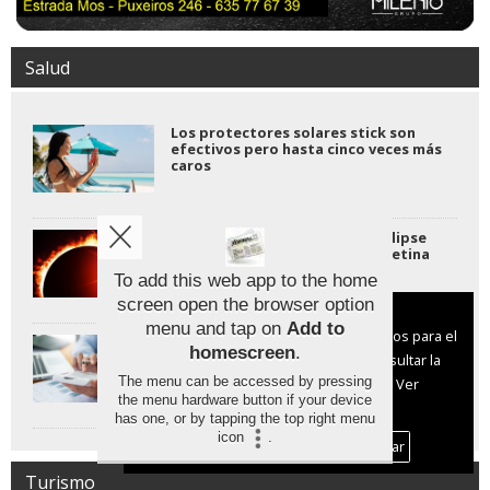
Salud
Los protectores solares stick son
efectivos pero hasta cinco veces más
caros
Proteger la vista durante el eclipse
solar: claves para no dañar la retina
To add this web app to the home
screen open the browser option
Aviso sobre el Uso de cookies:
menu and tap on
Add to
Utilizamos cookies nuestras y de terceros para el
La salud mental ya supone la mitad
homescreen
.
de las consultas laborales y el
funcionamiento del digital. Puedes consultar la
absentismo alcanza su nivel más alto
The menu can be accessed by pressing
lista de cookies y como desconectarlas.
Ver
jamás registrado.
the menu hardware button if your device
nuestra Política de Privacidad y Cookies
has one, or by tapping the top right menu
icon
.
Aceptar Cookies
Personalizar
Turismo