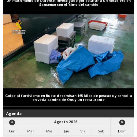
Un matrimonio de Ourense, investigado por estafar a un hostelero en
Sanxenxo con el 'timo del cambio
Golpe al furtivismo en Bueu: decomisan 165 kilos de pescado y centolla
en veda camino de Ons y un restaurante
Agenda
Agosto 2026
Lun
Mar
Mie
Jue
Vie
Sab
Dom