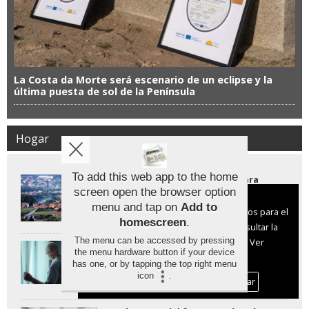
La Costa da Morte será escenario de un eclipse y la
última puesta de sol de la Península
Hogar
To add this web app to the home
Los municipios más baratos para
comprar casa en España están por
screen open the browser option
Aviso sobre el Uso de cookies:
debajo de los 400 euros el metro
menu and tap on
Add to
cuadrado
Utilizamos cookies nuestras y de terceros para el
homescreen
.
funcionamiento del digital. Puedes consultar la
The menu can be accessed by pressing
lista de cookies y como desconectarlas.
Ver
Cómo facilitar el envejecimiento en
the menu hardware button if your device
las viviendas unifamiliares de Galicia
nuestra Política de Privacidad y Cookies
has one, or by tapping the top right menu
icon
.
Aceptar Cookies
Personalizar