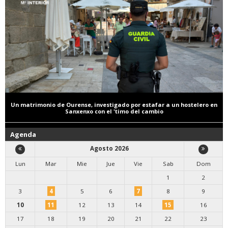
Un matrimonio de Ourense, investigado por estafar a un hostelero en
Sanxenxo con el 'timo del cambio
Agenda
Agosto 2026
Lun
Mar
Mie
Jue
Vie
Sab
Dom
1
2
3
4
5
6
7
8
9
10
11
12
13
14
15
16
17
18
19
20
21
22
23