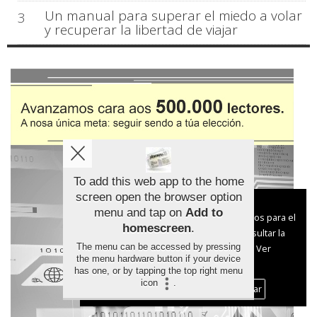
Un manual para superar el miedo a volar
3
y recuperar la libertad de viajar
To add this web app to the home
screen open the browser option
Aviso sobre el Uso de cookies:
menu and tap on
Add to
Utilizamos cookies nuestras y de terceros para el
homescreen
.
funcionamiento del digital. Puedes consultar la
The menu can be accessed by pressing
lista de cookies y como desconectarlas.
Ver
the menu hardware button if your device
nuestra Política de Privacidad y Cookies
has one, or by tapping the top right menu
icon
.
Aceptar Cookies
Personalizar