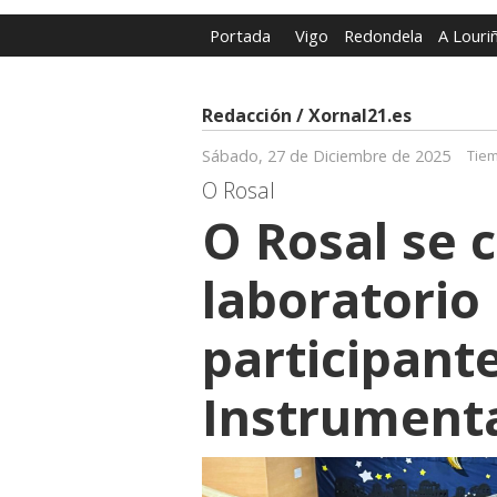
Portada
Vigo
Redondela
A Louri
Redacción / Xornal21.es
Sábado, 27 de Diciembre de 2025
Tiem
O Rosal
O Rosal se 
laboratorio
participant
Instrumenta