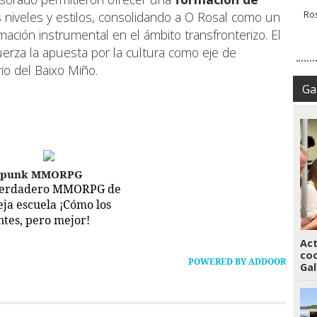
 niveles y estilos, consolidando a O Rosal como un
mación instrumental en el ámbito transfronterizo. El
uerza la apuesta por la cultura como eje de
rio del Baixo Miño.
Gal
epunk MMORPG
verdadero MMORPG de
ieja escuela ¡Cómo los
ntes, pero mejor!
Act
coo
POWERED BY ADDOOR
Gal