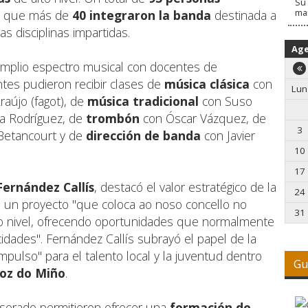
Su 
ma
as que más de
40 integraron la banda
destinada a
as disciplinas impartidas.
Ag
amplio espectro musical con docentes de
antes pudieron recibir clases de
música clásica
con
Lun
raújo (fagot), de
música tradicional
con Suso
a Rodríguez, de
trombón
con Óscar Vázquez, de
3
 Betancourt y de
dirección de banda
con Javier
10
17
Fernández Callís
, destacó el valor estratégico de la
24
 de un proyecto "que coloca ao noso concello no
31
o nivel, ofrecendo oportunidades que normalmente
idades". Fernández Callís subrayó el papel de la
pulso" para el talento local y la juventud dentro
Gu
Foz do Miño
.
fesorado permitieron ofrecer una
formación de