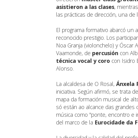
asistieron a las clases
, mientr
las prácticas de dirección, una de l
El programa formativo abarcó un 
reconocido prestigio. Los particip
Noa Granja (violonchelo) y Óscar A
Vaamonde, de
percusión
con Alb
técnica vocal y coro
con Isidro
Alonso.
La alcaldesa de O Rosal,
Ánxela 
iniciativa. Según afirmó, se trata
mapa da formación musical de alt
só están ao alcance das grandes c
música como "ponte, encontro e im
del marco de la
Eurocidade da 
La diversidad y la calidad del pro