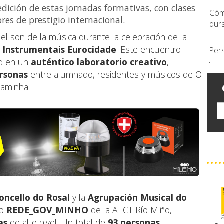
edición de estas jornadas formativas, con clases
Cóm
res de prestigio internacional.
dur
el son de la música durante la celebración de la
 Instrumentais Eurocidade
. Este encuentro
Per
dad en un
auténtico laboratorio creativo
,
ersonas
entre alumnado, residentes y músicos de O
Caminha.
oncello do Rosal
y la
Agrupación Musical do
to
REDE_GOV_MINHO
de la AECT Río Miño,
as
de alto nivel. Un total de
93 personas