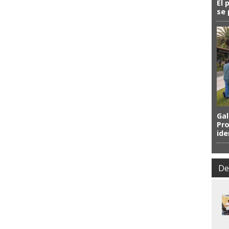
El 
se 
Gal
Pro
ide
De