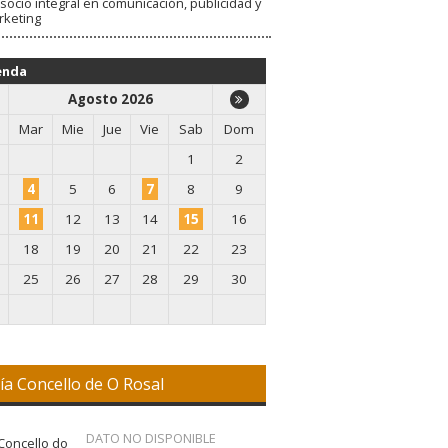
socio integral en comunicación, publicidad y
rketing
enda
Agosto 2026
Mar
Mie
Jue
Vie
Sab
Dom
1
2
4
5
6
7
8
9
11
12
13
14
15
16
18
19
20
21
22
23
25
26
27
28
29
30
ía Concello de O Rosal
DATO NO DISPONIBLE