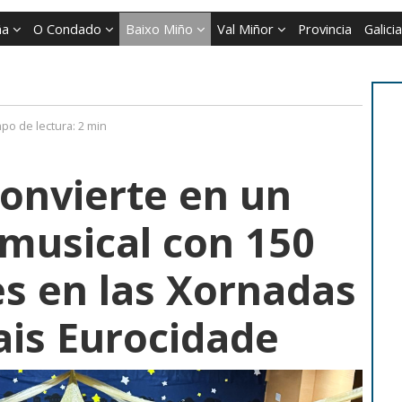
ña
O Condado
Baixo Miño
Val Miñor
Provincia
Galicia
po de lectura:
2 min
convierte en un
 musical con 150
es en las Xornadas
is Eurocidade