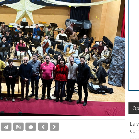
Op
La 
conv