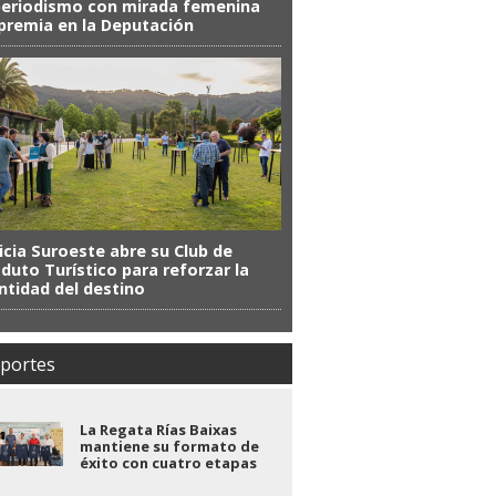
periodismo con mirada femenina
premia en la Deputación
icia Suroeste abre su Club de
duto Turístico para reforzar la
ntidad del destino
portes
La Regata Rías Baixas
mantiene su formato de
éxito con cuatro etapas