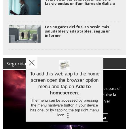
las viviendas unifamiliares de Galicia
Los hogares del futuro serán más
saludables y adaptables, según un
informe
Seguridad | Protección Civil
To add this web app to the home
screen open the browser option
Aviso sobre el Uso de cookies:
menu and tap on
Add to
Utilizamos cookies nuestras y de terceros para el
homescreen
.
funcionamiento del digital. Puedes consultar la
The menu can be accessed by pressing
lista de cookies y como desconectarlas.
Ver
the menu hardware button if your device
nuestra Política de Privacidad y Cookies
has one, or by tapping the top right menu
icon
.
Aceptar Cookies
Personalizar