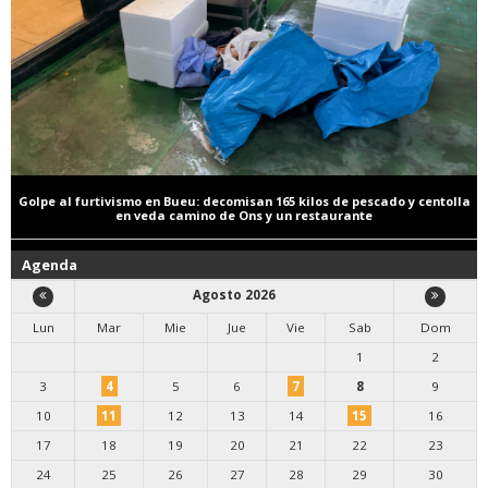
Golpe al furtivismo en Bueu: decomisan 165 kilos de pescado y centolla
en veda camino de Ons y un restaurante
Agenda
Agosto 2026
Lun
Mar
Mie
Jue
Vie
Sab
Dom
1
2
3
4
5
6
7
8
9
10
11
12
13
14
15
16
17
18
19
20
21
22
23
24
25
26
27
28
29
30