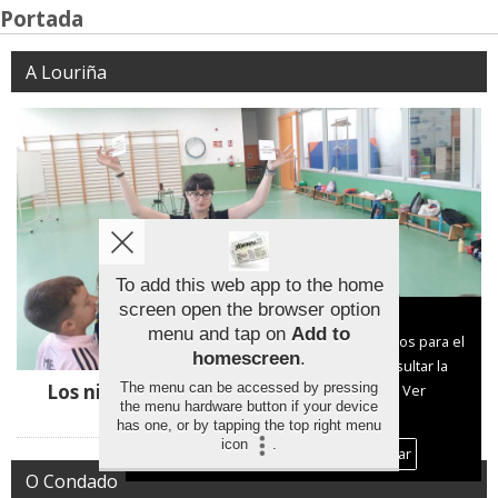
Portada
A Louriña
To add this web app to the home
screen open the browser option
Aviso sobre el Uso de cookies:
menu and tap on
Add to
Utilizamos cookies nuestras y de terceros para el
homescreen
.
funcionamiento del digital. Puedes consultar la
Los niños de Mos aprenden a consumir con
The menu can be accessed by pressing
lista de cookies y como desconectarlas.
Ver
the menu hardware button if your device
responsabilidad
nuestra Política de Privacidad y Cookies
has one, or by tapping the top right menu
icon
.
Aceptar Cookies
Personalizar
O Condado