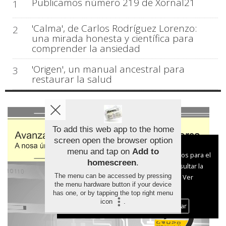
Publicamos número 219 de Xornal21
1
'Calma', de Carlos Rodríguez Lorenzo:
2
una mirada honesta y científica para
comprender la ansiedad
'Origen', un manual ancestral para
3
restaurar la salud
To add this web app to the home
screen open the browser option
Aviso sobre el Uso de cookies:
menu and tap on
Add to
Utilizamos cookies nuestras y de terceros para el
homescreen
.
funcionamiento del digital. Puedes consultar la
The menu can be accessed by pressing
lista de cookies y como desconectarlas.
Ver
the menu hardware button if your device
nuestra Política de Privacidad y Cookies
has one, or by tapping the top right menu
icon
.
Aceptar Cookies
Personalizar