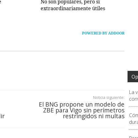
e
No son populares, pero sí
extraordinariamente útiles
POWERED BY ADDOOR
Op
La 
Noticia siguiente:
conv
El BNG propone un modelo de
ZBE para Vigo sin perímetros
Cóm
ir
restringidos ni multas
dur