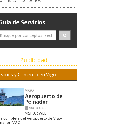
sonas con derechos
Guía de Servicios
Publicidad
rvicios y Comercio en Vigo
VIGO
Aeropuerto de
Peinador
986268200
VISITAR WEB
a completa del Aeropuerto de Vigo-
inador (VGO)