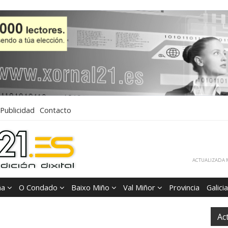
Publicidad
Contacto
ACTUALIZADA M
ña
O Condado
Baixo Miño
Val Miñor
Provincia
Galicia
Ac