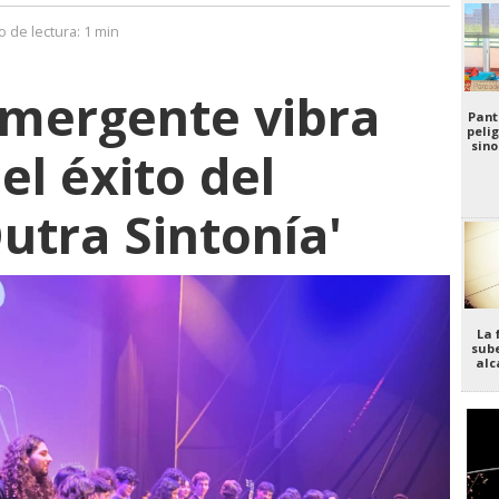
 de lectura:
1 min
emergente vibra
Pant
pelig
sino
el éxito del
utra Sintonía'
La 
sube
alc