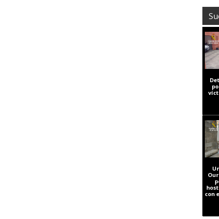
Su
De
po
víc
Un
Our
p
host
con 