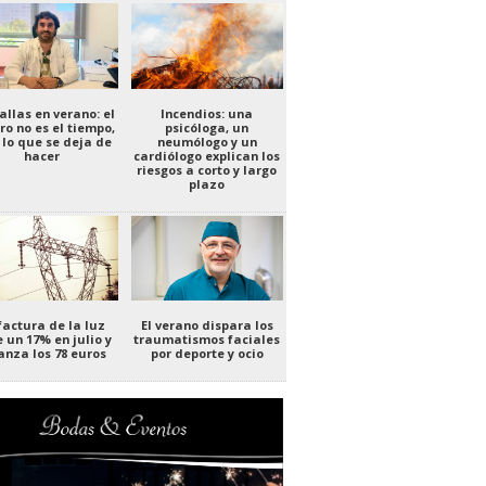
allas en verano: el
Incendios: una
ro no es el tiempo,
psicóloga, un
 lo que se deja de
neumólogo y un
hacer
cardiólogo explican los
riesgos a corto y largo
plazo
factura de la luz
El verano dispara los
 un 17% en julio y
traumatismos faciales
anza los 78 euros
por deporte y ocio