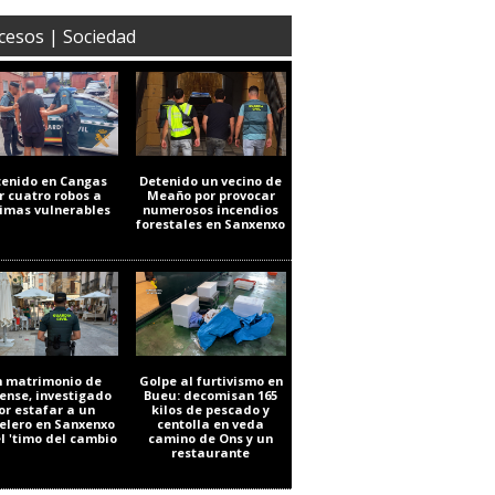
cesos | Sociedad
tenido en Cangas
Detenido un vecino de
r cuatro robos a
Meaño por provocar
timas vulnerables
numerosos incendios
forestales en Sanxenxo
 matrimonio de
Golpe al furtivismo en
ense, investigado
Bueu: decomisan 165
or estafar a un
kilos de pescado y
elero en Sanxenxo
centolla en veda
el 'timo del cambio
camino de Ons y un
restaurante