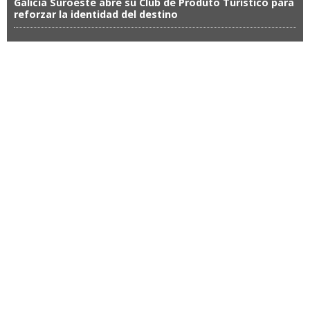
Galicia Suroeste abre su Club de Produto Turístico para
reforzar la identidad del destino