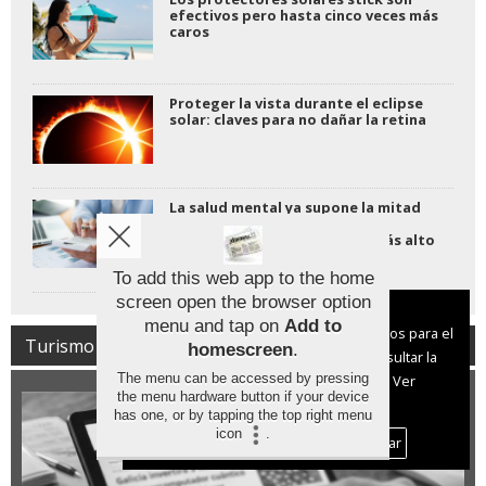
efectivos pero hasta cinco veces más
caros
Proteger la vista durante el eclipse
solar: claves para no dañar la retina
La salud mental ya supone la mitad
de las consultas laborales y el
absentismo alcanza su nivel más alto
jamás registrado.
To add this web app to the home
screen open the browser option
Aviso sobre el Uso de cookies:
menu and tap on
Add to
Utilizamos cookies nuestras y de terceros para el
Turismo
homescreen
.
funcionamiento del digital. Puedes consultar la
The menu can be accessed by pressing
lista de cookies y como desconectarlas.
Ver
the menu hardware button if your device
nuestra Política de Privacidad y Cookies
has one, or by tapping the top right menu
icon
.
Aceptar Cookies
Personalizar