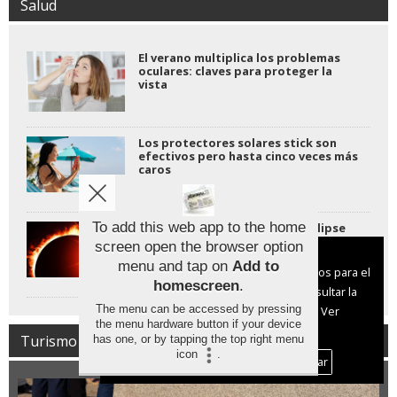
Salud
El verano multiplica los problemas
oculares: claves para proteger la
vista
Los protectores solares stick son
efectivos pero hasta cinco veces más
caros
To add this web app to the home
Proteger la vista durante el eclipse
solar: claves para no dañar la retina
screen open the browser option
Aviso sobre el Uso de cookies:
menu and tap on
Add to
Utilizamos cookies nuestras y de terceros para el
homescreen
.
funcionamiento del digital. Puedes consultar la
The menu can be accessed by pressing
lista de cookies y como desconectarlas.
Ver
the menu hardware button if your device
nuestra Política de Privacidad y Cookies
Turismo
has one, or by tapping the top right menu
icon
.
Aceptar Cookies
Personalizar