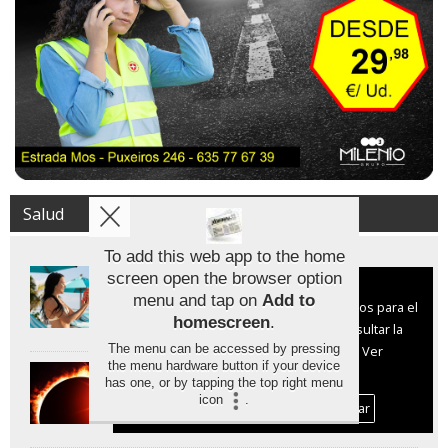
Salud
To add this web app to the home
Los protectores solares stick son
screen open the browser option
Aviso sobre el Uso de cookies:
efectivos pero hasta cinco veces más
menu and tap on
Add to
caros
Utilizamos cookies nuestras y de terceros para el
homescreen
.
funcionamiento del digital. Puedes consultar la
The menu can be accessed by pressing
lista de cookies y como desconectarlas.
Ver
the menu hardware button if your device
Proteger la vista durante el eclipse
nuestra Política de Privacidad y Cookies
has one, or by tapping the top right menu
solar: claves para no dañar la retina
icon
.
Aceptar Cookies
Personalizar