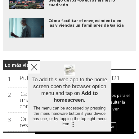
cuadrado
Cómo facilitar el envejecimiento en
las viviendas unifamiliares de Galicia
Lo más visto...
Publicamos número 219 de Xornal21
1
To add this web app to the home
screen open the browser option
Aviso sobre el Uso de cookies:
'Calma', de Carlos Rodríguez Lorenzo:
menu and tap on
Add to
2
Utilizamos cookies nuestras y de terceros para el
una mirada honesta y científica para
homescreen
.
funcionamiento del digital. Puedes consultar la
comprender la ansiedad
The menu can be accessed by pressing
lista de cookies y como desconectarlas.
Ver
the menu hardware button if your device
nuestra Política de Privacidad y Cookies
'Origen', un manual ancestral para
3
has one, or by tapping the top right menu
restaurar la salud
icon
.
Aceptar Cookies
Personalizar