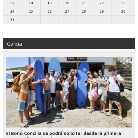
17
18
19
20
21
22
23
24
25
26
27
28
29
30
31
Galicia
El Bono Concilia se podrá solicitar desde la primera