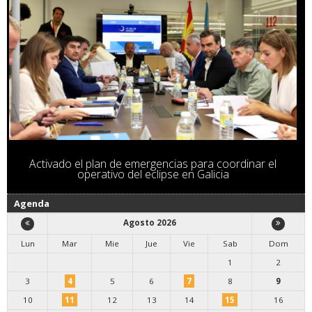
Activado el plan de emergencias para coordinar el
operativo del eclipse en Galicia
Agenda
Agosto 2026
Lun
Mar
Mie
Jue
Vie
Sab
Dom
1
2
3
4
5
6
7
8
9
10
11
12
13
14
15
16