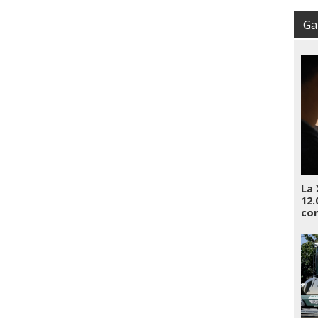
Gal
La 
12.
co