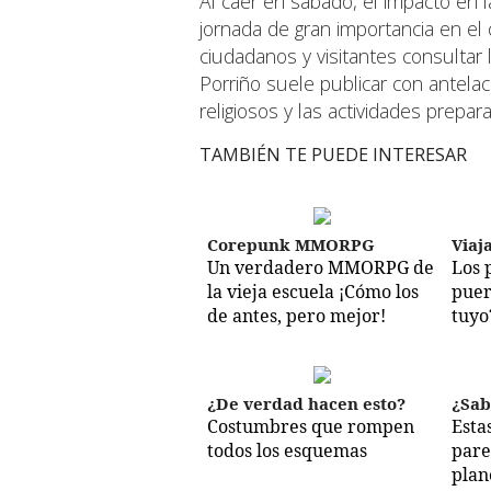
Al caer en sábado, el impacto en l
jornada de gran importancia en el 
ciudadanos y visitantes consultar 
Porriño suele publicar con antelac
religiosos y las actividades prepar
TAMBIÉN TE PUEDE INTERESAR
Corepunk MMORPG
Viaj
Un verdadero MMORPG de
Los 
la vieja escuela ¡Cómo los
puer
de antes, pero mejor!
tuyo
¿De verdad hacen esto?
¿Sab
Costumbres que rompen
Esta
todos los esquemas
pare
plan