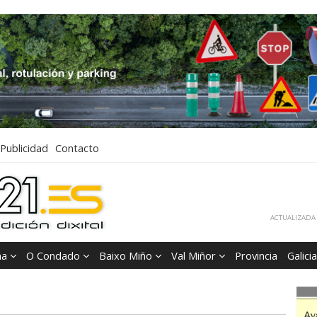
Publicidad
Contacto
ACTUALIZADA 
ña
O Condado
Baixo Miño
Val Miñor
Provincia
Galicia