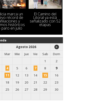
licia marca un
El Camino del
evo récord de
Litoral ya está
afiliaciones y
señalizado con 52
imos históricos
etapas
 paro en julio
enda
Agosto 2026
Mar
Mie
Jue
Vie
Sab
Dom
1
2
4
5
6
7
8
9
11
12
13
14
15
16
18
19
20
21
22
23
25
26
27
28
29
30