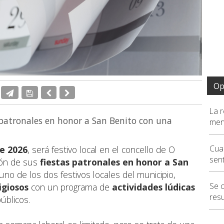
Op
La r
s patronales en honor a San Benito con una
men
Cua
de 2026
, será festivo local en el concello de O
sen
ión de sus
fiestas patronales en honor a San
uno de los dos festivos locales del municipio,
Se 
igiosos
con un programa de
actividades lúdicas
resu
públicos.