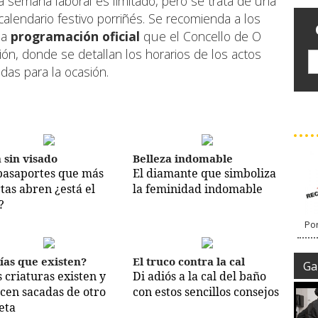
a semana laboral es limitado, pero se trata de una
calendario festivo porriñés. Se recomienda a los
la
programación oficial
que el Concello de O
ión, donde se detallan los horarios de los actos
adas para la ocasión.
a sin visado
Belleza indomable
pasaportes que más
El diamante que simboliza
tas abren ¿está el
la feminidad indomable
?
Por
ías que existen?
El truco contra la cal
Gal
s criaturas existen y
Di adiós a la cal del baño
cen sacadas de otro
con estos sencillos consejos
eta