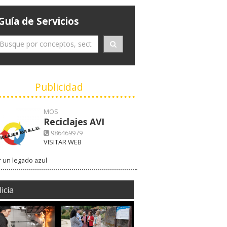
Guía de Servicios
Publicidad
MOS
Reciclajes AVI
986469979
VISITAR WEB
 un legado azul
icia