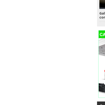
Gal
con