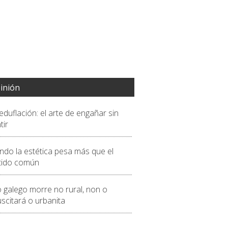
inión
eduflación: el arte de engañar sin
tir
ndo la estética pesa más que el
tido común
o galego morre no rural, non o
scitará o urbanita