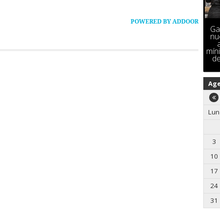
POWERED BY ADDOOR
Ga
nu
mín
de
Ag
Lun
3
10
17
24
31