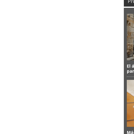
Pr
El 
par
Más