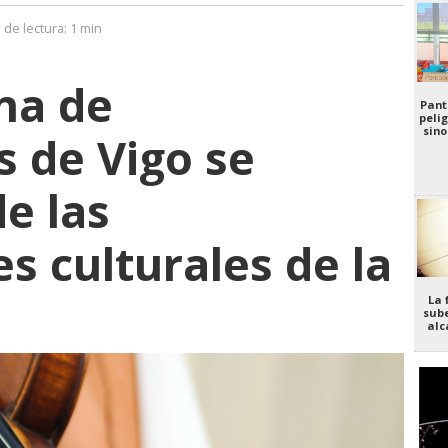
 de lectura:
1 min
na de
Pant
pelig
sino
s de Vigo se
e las
s culturales de la
La 
sube
alc