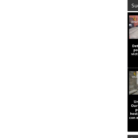
Su
De
po
víc
Un
Our
p
host
con 