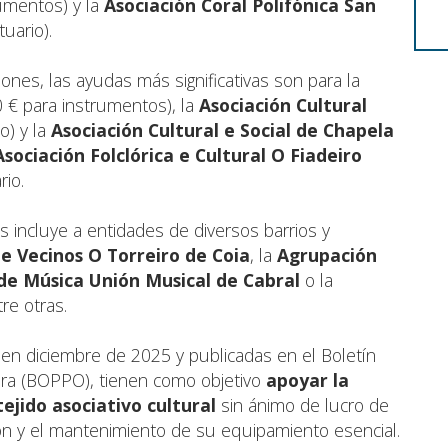
umentos) y la
Asociación Coral Polifónica San
uario).
iones, las ayudas más significativas son para la
 € para instrumentos), la
Asociación Cultural
o) y la
Asociación Cultural e Social de Chapela
Asociación Folclórica e Cultural O Fiadeiro
rio.
os incluye a entidades de diversos barrios y
de Vecinos O Torreiro de Coia
, la
Agrupación
de Música Unión Musical de Cabral
o la
tre otras.
en diciembre de 2025 y publicadas en el Boletín
edra (BOPPO), tienen como objetivo
apoyar la
tejido asociativo cultural
sin ánimo de lucro de
ación y el mantenimiento de su equipamiento esencial.