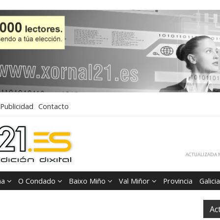
Publicidad
Contacto
ACTUALIZADA M
ña
O Condado
Baixo Miño
Val Miñor
Provincia
Galicia
Ac