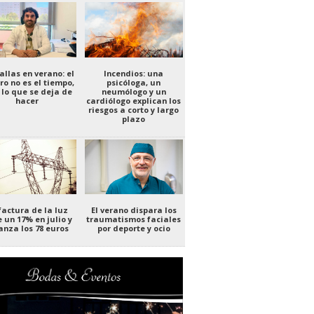
allas en verano: el
Incendios: una
ro no es el tiempo,
psicóloga, un
 lo que se deja de
neumólogo y un
hacer
cardiólogo explican los
riesgos a corto y largo
plazo
factura de la luz
El verano dispara los
 un 17% en julio y
traumatismos faciales
anza los 78 euros
por deporte y ocio