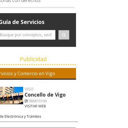
sonas con derechos
Guía de Servicios
Publicidad
rvicios y Comercio en Vigo
VIGO
Concello de Vigo
986810100
VISITAR WEB
e Electrónica y Trámites