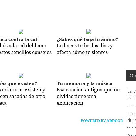
uco contra la cal
¿Sabes qué baja tu ánimo?
iós a la cal del baño
Lo haces todos los días y
estos sencillos consejos
afecta cómo te sientes
Op
ías que existen?
Tu memoria y la música
s criaturas existen y
Esa canción antigua que no
La 
cen sacadas de otro
olvidas tiene una
conv
eta
explicación
Cóm
dur
POWERED BY ADDOOR