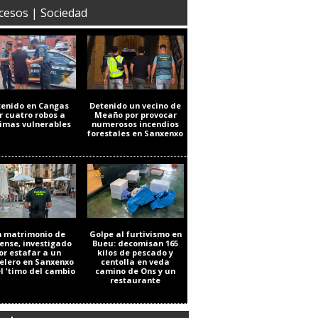
cesos | Sociedad
tenido en Cangas
Detenido un vecino de
r cuatro robos a
Meaño por provocar
timas vulnerables
numerosos incendios
forestales en Sanxenxo
 matrimonio de
Golpe al furtivismo en
ense, investigado
Bueu: decomisan 165
or estafar a un
kilos de pescado y
elero en Sanxenxo
centolla en veda
el 'timo del cambio
camino de Ons y un
restaurante