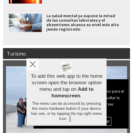
La salud mental ya supone la mitad
de las consultas laborales y el
absentismo alcanza su nivel más alto
jamás registrado.
Turismo
To add this web app to the home
screen open the browser option
Aviso sobre el Uso de cookies:
menu and tap on
Add to
Utilizamos cookies nuestras y de terceros para el
homescreen
.
funcionamiento del digital. Puedes consultar la
The menu can be accessed by pressing
lista de cookies y como desconectarlas.
Ver
the menu hardware button if your device
nuestra Política de Privacidad y Cookies
has one, or by tapping the top right menu
icon
.
Aceptar Cookies
Personalizar