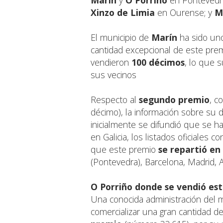
Marín
y
O Porriño
en Pontevedr
Xinzo de Limia
en Ourense; y
M
El municipio de
Marín
ha sido uno
cantidad excepcional de este premio
vendieron
100 décimos
, lo que 
sus vecinos
Respecto al
segundo premio
, c
décimo), la información sobre su 
inicialmente se difundió que se ha
en Galicia, los listados oficiales
que este premio
se repartió en
(Pontevedra), Barcelona, Madrid, 
O Porriño
donde se vendió es
Una conocida administración del 
comercializar una gran cantidad d