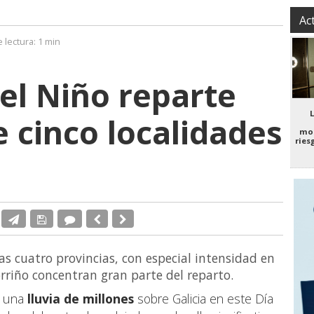
Ac
 lectura:
1 min
del Niño reparte
e cinco localidades
mo
ries
las cuatro provincias, con especial intensidad en
riño concentran gran parte del reparto.
o una
lluvia de millones
sobre Galicia en este Día