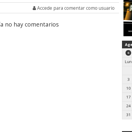
Accede para comentar como usuario
a no hay comentarios
Ag
Lun
3
10
17
24
31