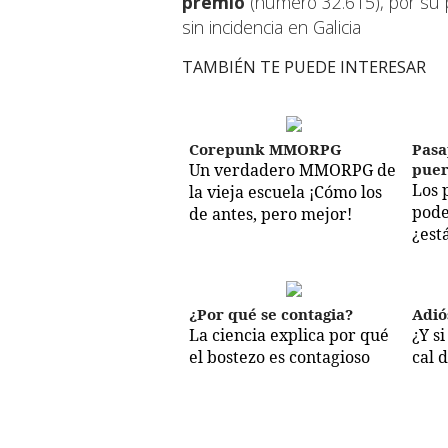
premio
(número 32.615), por su 
sin incidencia en Galicia
TAMBIÉN TE PUEDE INTERESAR
Corepunk MMORPG
Pasa
Un verdadero MMORPG de
puer
Los 
la vieja escuela ¡Cómo los
pode
de antes, pero mejor!
¿est
¿Por qué se contagia?
Adió
La ciencia explica por qué
¿Y s
el bostezo es contagioso
cal 