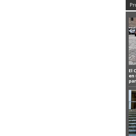
Pr
El 
en 
par