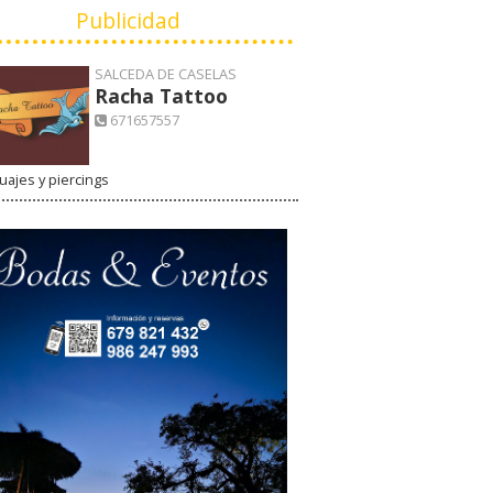
Publicidad
SALCEDA DE CASELAS
Racha Tattoo
671657557
uajes y piercings