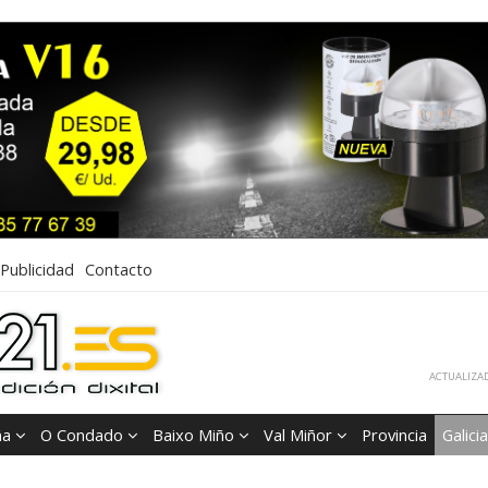
Publicidad
Contacto
ACTUALIZAD
ña
O Condado
Baixo Miño
Val Miñor
Provincia
Galicia