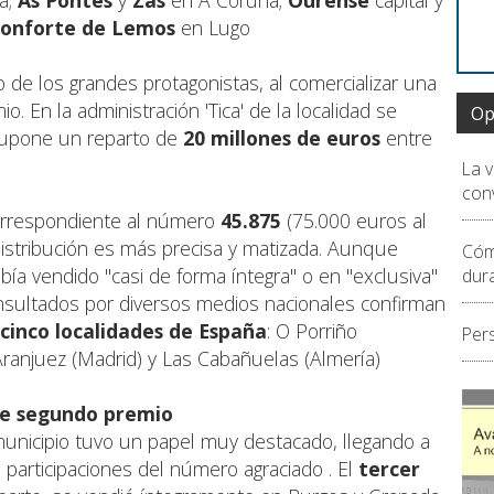
a;
As Pontes
y
Zas
en A Coruña;
Ourense
capital y
onforte de Lemos
en Lugo
 de los grandes protagonistas, al comercializar una
. En la administración 'Tica' de la localidad se
Op
supone un reparto de
20 millones de euros
entre
La 
conv
orrespondiente al número
45.875
(75.000 euros al
distribución es más precisa y matizada. Aunque
Cóm
bía vendido "casi de forma íntegra" o en "exclusiva"
dur
 consultados por diversos medios nacionales confirman
 cinco localidades de España
: O Porriño
Per
Aranjuez (Madrid) y Las Cabañuelas (Almería)
te segundo premio
municipio tuvo un papel muy destacado, llegando a
e participaciones del número agraciado
. El
tercer