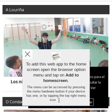
A Louriña
To add this web app to the home
screen open the browser option
Aviso sobre el Uso de cookies:
menu and tap on
Add to
Utilizamos cookies nuestras y de terceros para el
homescreen
.
Los niños de Mos aprenden a consumir con
funcionamiento del digital. Puedes consultar la
responsabilidad
The menu can be accessed by pressing
lista de cookies y como desconectarlas.
Ver
the menu hardware button if your device
nuestra Política de Privacidad y Cookies
has one, or by tapping the top right menu
icon
.
O Condado
Aceptar Cookies
Personalizar