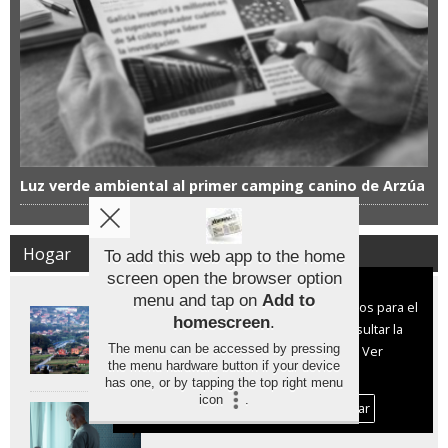
Luz verde ambiental al primer camping canino de Arzúa
Hogar
To add this web app to the home
screen open the browser option
Aviso sobre el Uso de cookies:
menu and tap on
Add to
Utilizamos cookies nuestras y de terceros para el
Los municipios más baratos para
homescreen
.
comprar casa en España están por
funcionamiento del digital. Puedes consultar la
debajo de los 400 euros el metro
The menu can be accessed by pressing
lista de cookies y como desconectarlas.
Ver
cuadrado
the menu hardware button if your device
nuestra Política de Privacidad y Cookies
has one, or by tapping the top right menu
icon
.
Aceptar Cookies
Personalizar
Cómo facilitar el envejecimiento en
las viviendas unifamiliares de Galicia