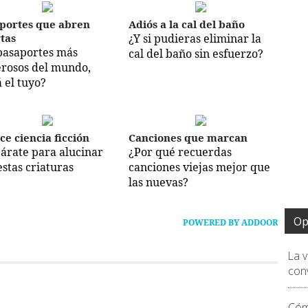
portes que abren
Adiós a la cal del baño
tas
¿Y si pudieras eliminar la
pasaportes más
cal del baño sin esfuerzo?
rosos del mundo,
á el tuyo?
ce ciencia ficción
Canciones que marcan
árate para alucinar
¿Por qué recuerdas
estas criaturas
canciones viejas mejor que
las nuevas?
Op
POWERED BY ADDOOR
La 
conv
Cóm