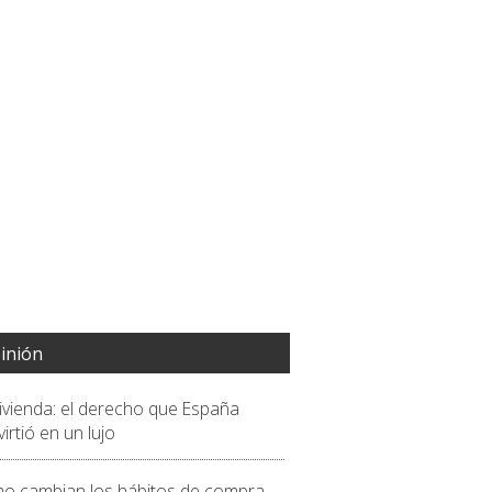
inión
vivienda: el derecho que España
irtió en un lujo
o cambian los hábitos de compra