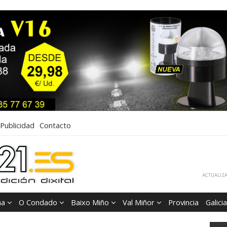
Publicidad
Contacto
ACTUALIZA
ña
O Condado
Baixo Miño
Val Miñor
Provincia
Galicia