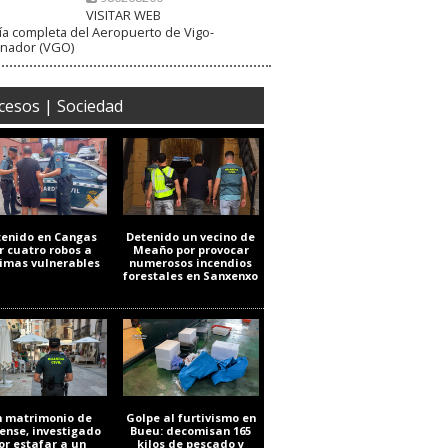
VISITAR WEB
a completa del Aeropuerto de Vigo-
inador (VGO)
cesos | Sociedad
tenido en Cangas
Detenido un vecino de
r cuatro robos a
Meaño por provocar
timas vulnerables
numerosos incendios
forestales en Sanxenxo
 matrimonio de
Golpe al furtivismo en
ense, investigado
Bueu: decomisan 165
or estafar a un
kilos de pescado y