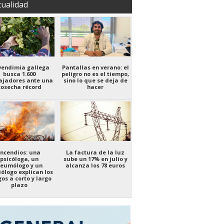
tualidad
vendimia gallega
Pantallas en verano: el
busca 1.600
peligro no es el tiempo,
ajadores ante una
sino lo que se deja de
cosecha récord
hacer
Incendios: una
La factura de la luz
psicóloga, un
sube un 17% en julio y
eumólogo y un
alcanza los 78 euros
iólogo explican los
gos a corto y largo
plazo