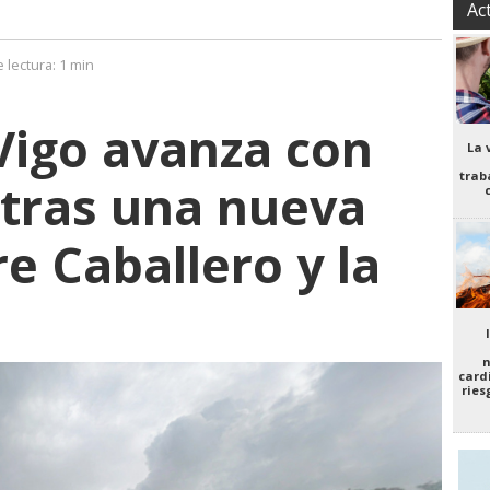
Ac
 lectura:
1 min
Vigo avanza con
La 
trab
 tras una nueva
e Caballero y la
n
card
ries