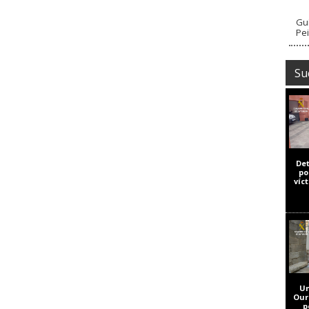
Guí
Pe
Su
De
po
víc
Un
Our
p