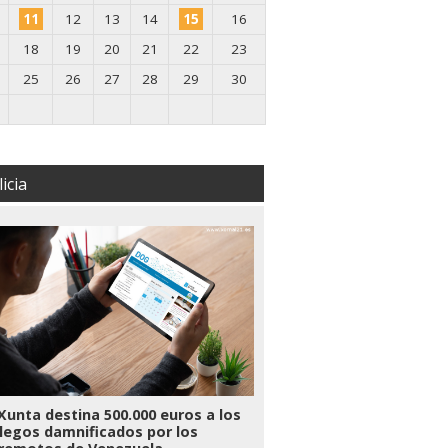
11
12
13
14
15
16
18
19
20
21
22
23
25
26
27
28
29
30
icia
Xunta destina 500.000 euros a los
legos damnificados por los