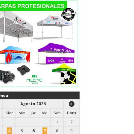
enda
Agosto 2026
Mar
Mie
Jue
Vie
Sab
Dom
1
2
4
5
6
7
8
9