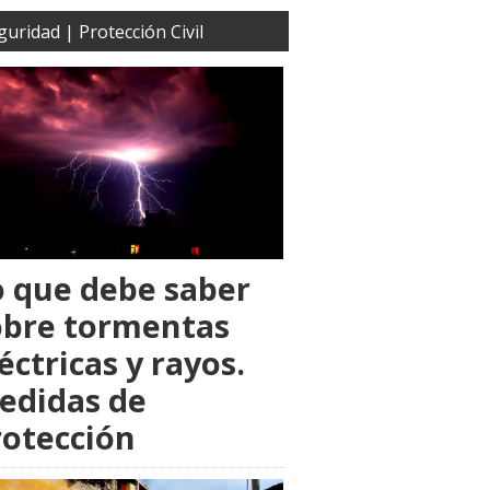
guridad | Protección Civil
o que debe saber
obre tormentas
éctricas y rayos.
edidas de
rotección