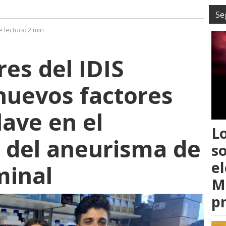
Se
 lectura:
2 min
res del IDIS
 nuevos factores
lave en el
L
 del aneurisma de
s
el
minal
M
p