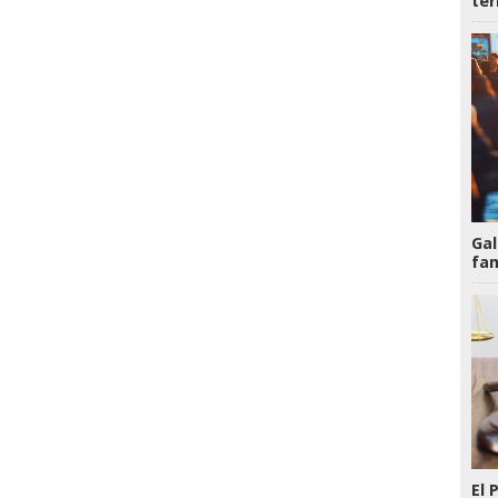
te
Gal
fam
El 