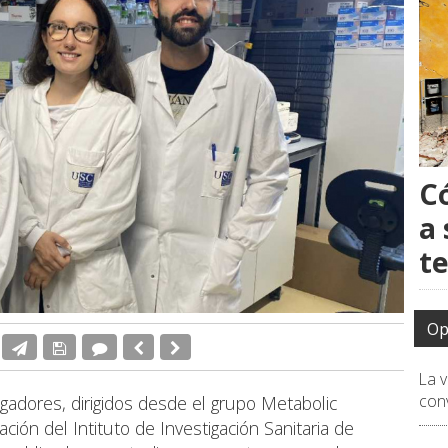
C
a 
t
Op
La 
conv
igadores, dirigidos desde el grupo Metabolic
ción del Intituto de Investigación Sanitaria de