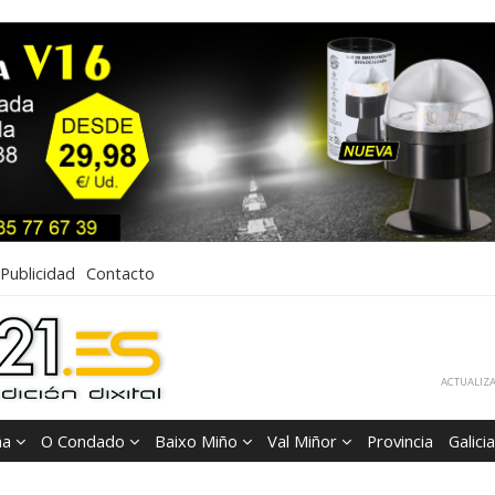
Publicidad
Contacto
ACTUALIZA
ña
O Condado
Baixo Miño
Val Miñor
Provincia
Galicia