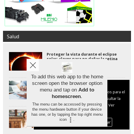
Salud
Proteger la vista durante el eclipse
solar: claves para no dañar la retina
To add this web app to the home
La salud mental ya supone la mitad
screen open the browser option
Aviso sobre el Uso de cookies:
de las consultas laborales y el
menu and tap on
Add to
Utilizamos cookies nuestras y de terceros para el
absentismo alcanza su nivel más alto
homescreen
.
jamás registrado.
funcionamiento del digital. Puedes consultar la
The menu can be accessed by pressing
lista de cookies y como desconectarlas.
Ver
the menu hardware button if your device
nuestra Política de Privacidad y Cookies
El eclipse de agosto exige gafas
has one, or by tapping the top right menu
homologadas: las de sol
icon
.
convencionales no son seguras para
Aceptar Cookies
Personalizar
observarlo