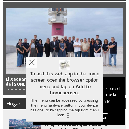
To add this web app to the home
El Xeoparque Cabo Ortegal supera su primera revisión
screen open the browser option
Aviso sobre el Uso de cookies:
de la UNESCO
menu and tap on
Add to
Utilizamos cookies nuestras y de terceros para el
homescreen
.
funcionamiento del digital. Puedes consultar la
The menu can be accessed by pressing
lista de cookies y como desconectarlas.
Ver
Hogar
the menu hardware button if your device
nuestra Política de Privacidad y Cookies
has one, or by tapping the top right menu
icon
.
Aceptar Cookies
Personalizar
Los municipios más baratos para
comprar casa en España están por