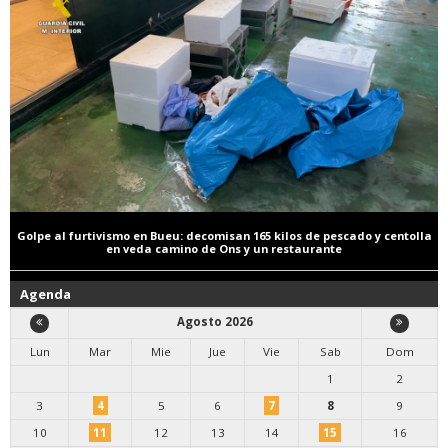
Golpe al furtivismo en Bueu: decomisan 165 kilos de pescado y centolla
en veda camino de Ons y un restaurante
Agenda
Agosto 2026
Lun
Mar
Mie
Jue
Vie
Sab
Dom
1
2
3
4
5
6
7
8
9
10
11
12
13
14
15
16