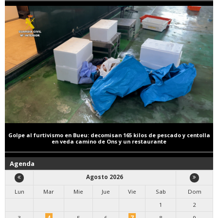
Golpe al furtivismo en Bueu: decomisan 165 kilos de pescado y centolla
en veda camino de Ons y un restaurante
Agenda
Agosto 2026
Lun
Mar
Mie
Jue
Vie
Sab
Dom
1
2
3
4
5
6
7
8
9