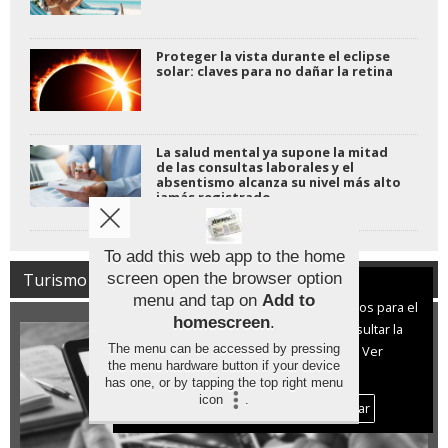
Proteger la vista durante el eclipse
solar: claves para no dañar la retina
La salud mental ya supone la mitad
de las consultas laborales y el
absentismo alcanza su nivel más alto
jamás registrado.
To add this web app to the home
Turismo
screen open the browser option
Aviso sobre el Uso de cookies:
menu and tap on
Add to
Utilizamos cookies nuestras y de terceros para el
homescreen
.
funcionamiento del digital. Puedes consultar la
The menu can be accessed by pressing
lista de cookies y como desconectarlas.
Ver
the menu hardware button if your device
nuestra Política de Privacidad y Cookies
has one, or by tapping the top right menu
icon
.
Aceptar Cookies
Personalizar