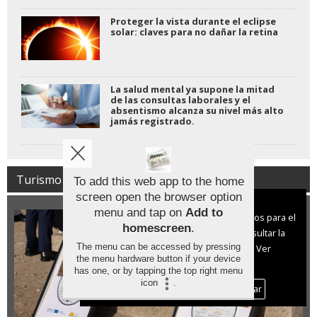
Proteger la vista durante el eclipse
solar: claves para no dañar la retina
La salud mental ya supone la mitad
de las consultas laborales y el
absentismo alcanza su nivel más alto
jamás registrado.
Turismo
To add this web app to the home
screen open the browser option
Aviso sobre el Uso de cookies:
menu and tap on
Add to
Utilizamos cookies nuestras y de terceros para el
homescreen
.
funcionamiento del digital. Puedes consultar la
The menu can be accessed by pressing
lista de cookies y como desconectarlas.
Ver
the menu hardware button if your device
nuestra Política de Privacidad y Cookies
has one, or by tapping the top right menu
icon
.
Aceptar Cookies
Personalizar