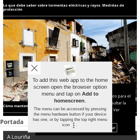
Lo que debe saber sobre tormentas eléctricas y rayos. Medidas de
protección
To add this web app to the home
screen open the browser option
Aviso sobre el Uso de cookies:
menu and tap on
Add to
Utilizamos cookies nuestras y de terceros para el
homescreen
.
funcionamiento del digital. Puedes consultar la
Cómo mantenerse a salvo en caso de terremoto
The menu can be accessed by pressing
lista de cookies y como desconectarlas.
Ver
the menu hardware button if your device
nuestra Política de Privacidad y Cookies
has one, or by tapping the top right menu
Portada
icon
.
Aceptar Cookies
Personalizar
A Louriña