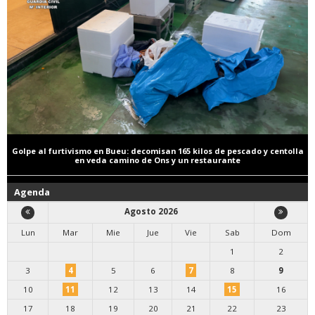
Golpe al furtivismo en Bueu: decomisan 165 kilos de pescado y centolla
en veda camino de Ons y un restaurante
Agenda
Agosto 2026
Lun
Mar
Mie
Jue
Vie
Sab
Dom
1
2
3
4
5
6
7
8
9
10
11
12
13
14
15
16
17
18
19
20
21
22
23