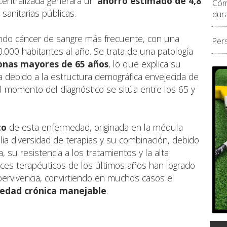
 centralizada generará un
ahorro estimado de 4,8
Cóm
 sanitarias públicas.
dur
ndo cáncer de sangre más frecuente, con una
Per
.000 habitantes al año. Se trata de una patología
onas mayores de 65 años
, lo que explica su
ia debido a la estructura demográfica envejecida de
 momento del diagnóstico se sitúa entre los 65 y
to
de esta enfermedad, originada en la médula
ia diversidad de terapias y su combinación, debido
, su resistencia a los tratamientos y la alta
nces terapéuticos de los últimos años han logrado
pervivencia, convirtiendo en muchos casos el
edad crónica manejable
.