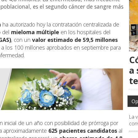
o poblacional, es el segundo cáncer de sangre más
a
ha autorizado hoy la contratación centralizada de
o del
mieloma múltiple
en los hospitales del
GAS)
, con un
valor estimado de 59,5 millones
a a los 100 millones aprobados en septiembre para
nfermedad.
C
a 
t
Op
La 
 inicial de un año con posibilidad de prórroga por
conv
a a aproximadamente
625 pacientes candidatos
al