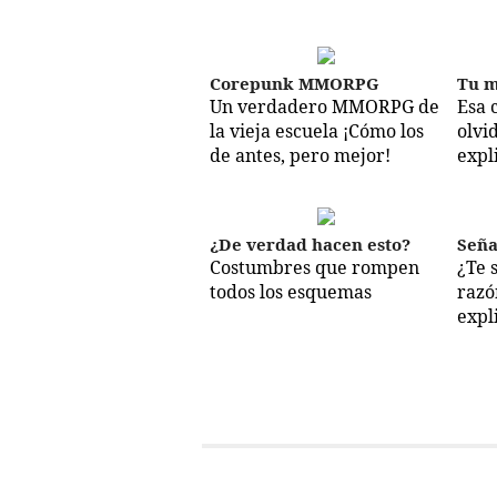
Corepunk MMORPG
Tu m
Un verdadero MMORPG de
Esa 
la vieja escuela ¡Cómo los
olvi
de antes, pero mejor!
expl
¿De verdad hacen esto?
Seña
Costumbres que rompen
¿Te 
todos los esquemas
razó
expl