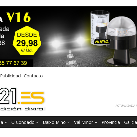
Publicidad
Contacto
ACTUALIZADA M
ña
O Condado
Baixo Miño
Val Miñor
Provincia
Galicia