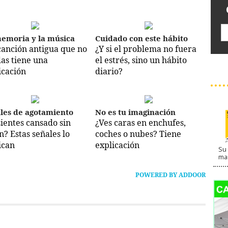
emoria y la música
Cuidado con este hábito
canción antigua que no
¿Y si el problema no fuera
das tiene una
el estrés, sino un hábito
icación
diario?
les de agotamiento
No es tu imaginación
sientes cansado sin
¿Ves caras en enchufes,
n? Estas señales lo
coches o nubes? Tiene
ican
explicación
Su 
ma
POWERED BY ADDOOR