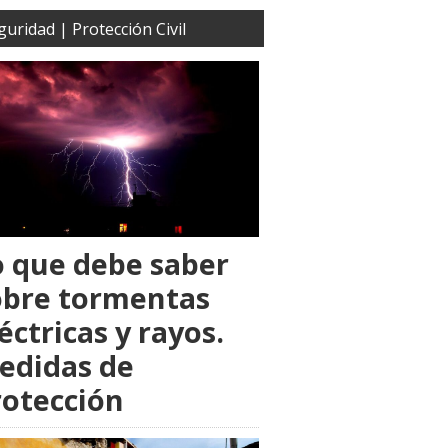
guridad | Protección Civil
o que debe saber
obre tormentas
éctricas y rayos.
edidas de
rotección