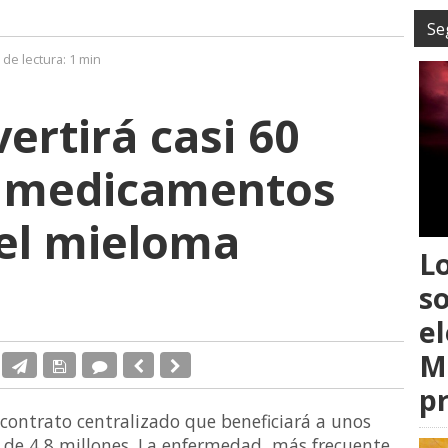
Se
de lectura:
1 min
ertirá casi 60
n medicamentos
 el mieloma
L
s
el
M
p
 contrato centralizado que beneficiará a unos
 de 4,8 millones. La enfermedad, más frecuente