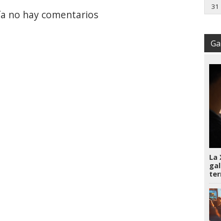
31
a no hay comentarios
Gal
La 
gal
te