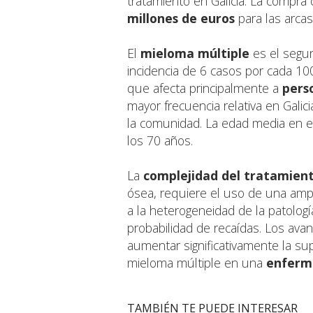
tratamiento en Galicia. La compra
millones de euros
para las arcas
El
mieloma múltiple
es el segu
incidencia de 6 casos por cada 100
que afecta principalmente a
pers
mayor frecuencia relativa en Galic
la comunidad. La edad media en el
los 70 años.
La
complejidad del tratamien
ósea, requiere el uso de una ampl
a la heterogeneidad de la patología
probabilidad de recaídas. Los ava
aumentar significativamente la su
mieloma múltiple en una
enferm
TAMBIÉN TE PUEDE INTERESAR