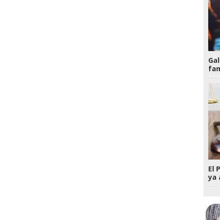
Gal
fam
El 
ya 