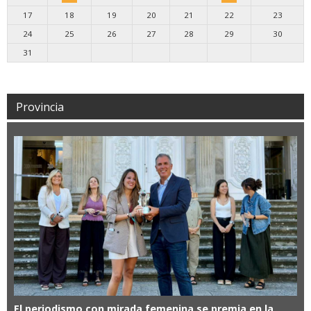
17
18
19
20
21
22
23
24
25
26
27
28
29
30
31
Provincia
El periodismo con mirada femenina se premia en la