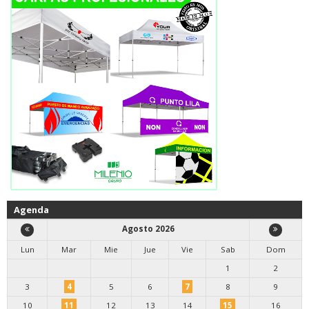
Agenda
Agosto 2026
Lun
Mar
Mie
Jue
Vie
Sab
Dom
1
2
3
4
5
6
7
8
9
10
11
12
13
14
15
16