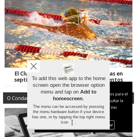
El Club Natación Mos abre sus puertas en
To add this web app to the home
septiembre para captar jóvenes talentos
screen open the browser option
Aviso sobre el Uso de cookies:
menu and tap on
Add to
Utilizamos cookies nuestras y de terceros para el
O Condado
homescreen
.
funcionamiento del digital. Puedes consultar la
The menu can be accessed by pressing
lista de cookies y como desconectarlas.
Ver
the menu hardware button if your device
nuestra Política de Privacidad y Cookies
has one, or by tapping the top right menu
icon
.
Aceptar Cookies
Personalizar