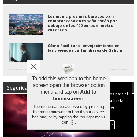
Los municipios más baratos para
comprar casa en España están por
debajo de los 400 euros el metro
cuadrado
Cómo facilitar el envejecimiento en
las viviendas unifamiliares de Galicia
To add this web app to the home
screen open the browser option
Seguridad | Protección Civil
Aviso sobre el Uso de cookies:
menu and tap on
Add to
Utilizamos cookies nuestras y de terceros para el
homescreen
.
funcionamiento del digital. Puedes consultar la
The menu can be accessed by pressing
lista de cookies y como desconectarlas.
Ver
the menu hardware button if your device
nuestra Política de Privacidad y Cookies
has one, or by tapping the top right menu
icon
.
Aceptar Cookies
Personalizar