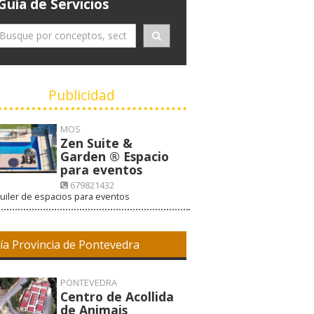
Guía de Servicios
Publicidad
MOS
Zen Suite &
Garden ® Espacio
para eventos
679821432
uiler de espacios para eventos
VISITAR WEB
ía Provincia de Pontevedra
PONTEVEDRA
Centro de Acollida
de Animais