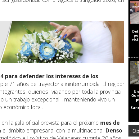
Det
po
víc
4 para defender los intereses de los
ple 71 años de trayectoria ininterrumpida. El regidor
ntegrantes, quienes "viajando por toda la provincia
Un
Our
o un trabajo excepcional", manteniendo vivo un
p
ido económico local.
Sanx
en la gala oficial prevista para el próximo
mes de
en el ámbito empresarial con la multinacional
Denso
Op
ecnolóxico e Loxístico de Valadares cumple 20 años