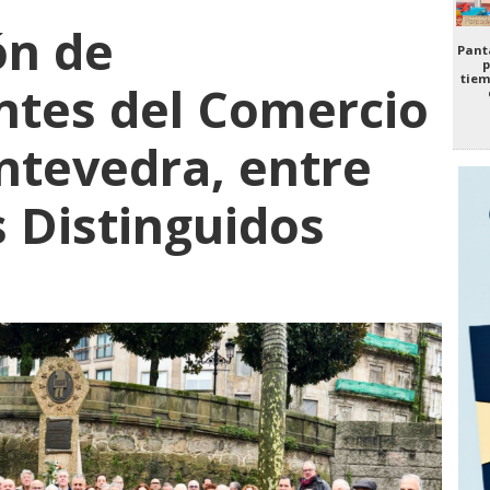
ón de
Panta
p
tiem
ntes del Comercio
ontevedra, entre
s Distinguidos