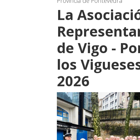
Provincia de Pontevedra
La Asociaci
Representa
de Vigo - P
los Viguese
2026