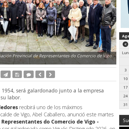
Ag
Lun
ciación Provincial de Representantes do Comercio de Vigo
3
10
17
n 1954, será galardonado junto a la empresa
24
su labor.
31
dedores
recibirá uno de los máximos
lcalde de Vigo, Abel Caballero, anunció este martes
Su
de Representantes do Comercio de Vigo
-
 ser galardonada como Vigués Distinguido 2026, en