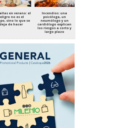
llas en verano: el
Incendios: una
eligro no es el
psicóloga, un
po, sino lo que se
neumólogo y un
deja de hacer
cardiólogo explican
los riesgos a corto y
largo plazo