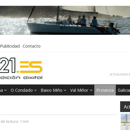
Publicidad
Contacto
ACTUALIZADA M
ña
O Condado
Baixo Miño
Val Miñor
Provincia
Galicia
Ac
de lectura:
1 min