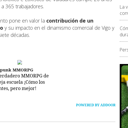
 a 365 trabajadores.
La 
conv
nto pone en valor la
contribución de un
do
y su impacto en el dinamismo comercial de Vigo y
Cóm
siete décadas.
dur
Per
epunk MMORPG
verdadero MMORPG de
ieja escuela ¡Cómo los
ntes, pero mejor!
POWERED BY ADDOOR