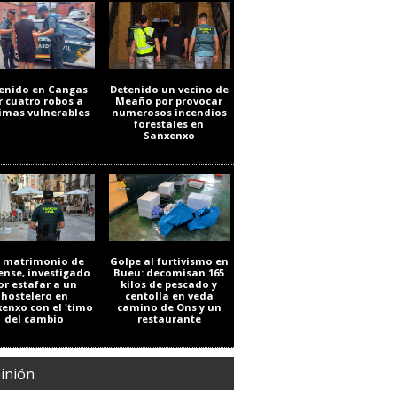
enido en Cangas
Detenido un vecino de
r cuatro robos a
Meaño por provocar
timas vulnerables
numerosos incendios
forestales en
Sanxenxo
 matrimonio de
Golpe al furtivismo en
ense, investigado
Bueu: decomisan 165
or estafar a un
kilos de pescado y
hostelero en
centolla en veda
enxo con el 'timo
camino de Ons y un
del cambio
restaurante
inión