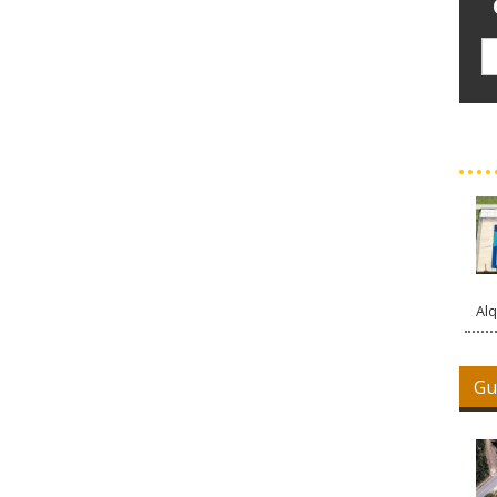
Alq
Gu