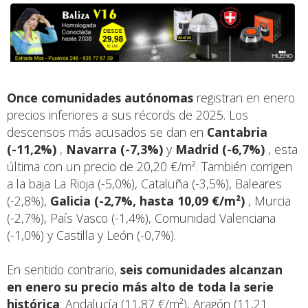
Once comunidades autónomas
registran en enero
precios inferiores a sus récords de 2025. Los
descensos más acusados se dan en
Cantabria
(-11,2%)
,
Navarra (-7,3%)
y
Madrid (-6,7%)
, esta
última con un precio de 20,20 €/m². También corrigen
a la baja La Rioja (-5,0%), Cataluña (-3,5%), Baleares
(-2,8%),
Galicia (-2,7%, hasta 10,09 €/m²)
, Murcia
(-2,7%), País Vasco (-1,4%), Comunidad Valenciana
(-1,0%) y Castilla y León (-0,7%).
En sentido contrario,
seis comunidades alcanzan
en enero su precio más alto de toda la serie
histórica
: Andalucía (11,87 €/m²), Aragón (11,21