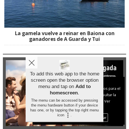
La gamela vuelve a reinar en Baiona con
ganadores de A Guarda y Tui
To add this web app to the home
screen open the browser option
Aviso sobre el Uso de cookies:
menu and tap on
Add to
Utilizamos cookies nuestras y de terceros para el
homescreen
.
funcionamiento del digital. Puedes consultar la
The menu can be accessed by pressing
lista de cookies y como desconectarlas.
Ver
the menu hardware button if your device
nuestra Política de Privacidad y Cookies
has one, or by tapping the top right menu
icon
.
Aceptar Cookies
Personalizar