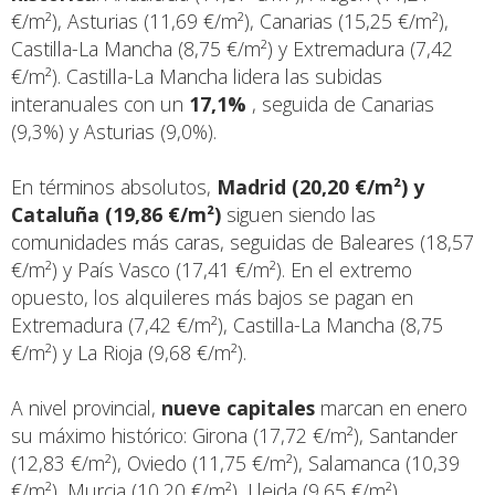
€/m²), Asturias (11,69 €/m²), Canarias (15,25 €/m²),
Castilla-La Mancha (8,75 €/m²) y Extremadura (7,42
€/m²). Castilla-La Mancha lidera las subidas
interanuales con un
17,1%
, seguida de Canarias
(9,3%) y Asturias (9,0%).
En términos absolutos,
Madrid (20,20 €/m²) y
Cataluña (19,86 €/m²)
siguen siendo las
comunidades más caras, seguidas de Baleares (18,57
€/m²) y País Vasco (17,41 €/m²). En el extremo
opuesto, los alquileres más bajos se pagan en
Extremadura (7,42 €/m²), Castilla-La Mancha (8,75
€/m²) y La Rioja (9,68 €/m²).
A nivel provincial,
nueve capitales
marcan en enero
su máximo histórico: Girona (17,72 €/m²), Santander
(12,83 €/m²), Oviedo (11,75 €/m²), Salamanca (10,39
€/m²), Murcia (10,20 €/m²), Lleida (9,65 €/m²),