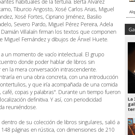
antes habituales de la tertulia. Berta Álvarez
amo, Tiburcio Angosto, Xosé Carlos Arias, Miguel
Alq
ández, Xosé Fortes, Cipriano Jiménez, Basilio
delo, Severo Pardo, Miguel Pérez Pereira, Adela
Gal
 y Damián Villalaín firman los textos que componen
 de Miguel Fernández y dibujos de Ánxel Huete.
a a un momento de vacío intelectual. El grupo
uentro donde poder hablar de libros sin
 en la mera conversación intrascendente.
traría en una obra concreta, con una introducción
 contertulios, y que iría acompañada de una comida
n, café, copas y palabras". Durante un tiempo fueron
alización definitiva. Y así, con periodicidad
La 
gal
da reuniéndose.
te
 dentro de su colección de libros singulares, salió a
s 148 páginas en rústica, con dimensiones de 210