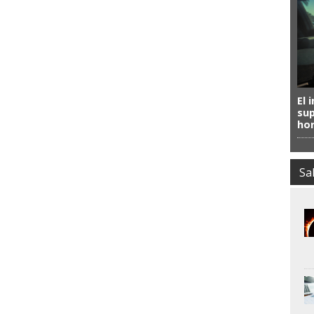
El 
sup
ho
Sa