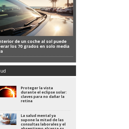
interior de un coche al sol puede
erar los 70 grados en solo media
ra
lud
Proteger la vista
durante el eclipse solar:
claves para no dañar la
retina
La salud mental ya
supone la mitad de las
consultas laborales y el
absentismo alcanza su