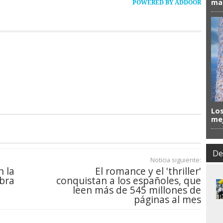
mas
POWERED BY ADDOOR
Los
mej
De
Noticia siguiente:
n la
El romance y el 'thriller'
bra
conquistan a los españoles, que
leen más de 545 millones de
páginas al mes