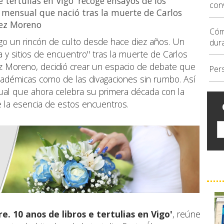
 e tertulias en Vigo' recoge ensayos de los
conv
 mensual que nació tras la muerte de Carlos
dez Moreno
Cóm
 Vigo un rincón de culto desde hace diez años. Un
dur
 y sitios de encuentro" tras la muerte de Carlos
z Moreno, decidió crear un espacio de debate que
Per
cadémicas como de las divagaciones sin rumbo. Así
sual que ahora celebra su primera década con la
e la esencia de estos encuentros.
re. 10 anos de libros e tertulias en Vigo'
, reúne