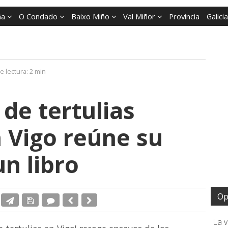
ña
O Condado
Baixo Miño
Val Miñor
Provincia
Galicia
e lectura:
2 min
de tertulias
n Vigo reúne su
n libro
Op
La 