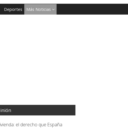
Deportes
Más Noticias
inión
vivienda: el derecho que España