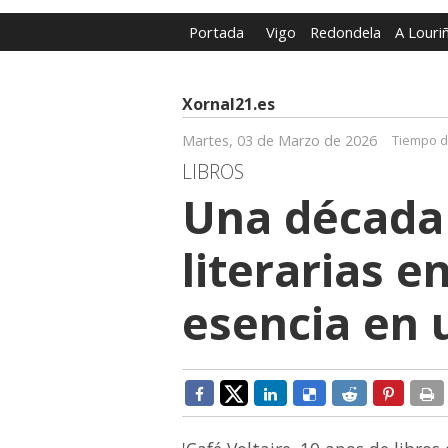
Portada
Vigo
Redondela
A Louri
Xornal21.es
Martes, 03 de Marzo de 2026
Tiempo d
LIBROS
Una década 
literarias e
esencia en u