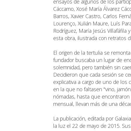
ensayos de algunos de los particip
Cáccamo, Xosé María Álvarez Cácc
Barros, Xavier Castro, Carlos Fern
Lourenço, Xulián Maure, Luís Para
Rodríguez, María Jesús Villafáfila
esta obra, ilustrada con retratos
El origen de la tertulia se remont
fundador buscaba un lugar de enc
solemnidad, pero también sin caer
Decidieron que cada sesión se cen
explicativa a cargo de uno de los
en la que no faltasen "vino, jamó
nómadas, hasta que encontraron loc
mensual, llevan más de una déca
La publicación, editada por Galaxia
la luz el 22 de mayo de 2015. Su