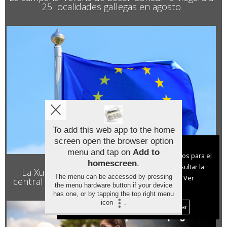
25 localidades gallegas en agosto
To add this web app to the home
screen open the browser option
Aviso sobre el Uso de cookies:
menu and tap on
Add to
Utilizamos cookies nuestras y de terceros para el
homescreen
.
funcionamiento del digital. Puedes consultar la
La Xunta denuncia el retraso del Gobierno
The menu can be accessed by pressing
lista de cookies y como desconectarlas.
Ver
central en enviar los datos del lobo a Bruselas
the menu hardware button if your device
nuestra Política de Privacidad y Cookies
has one, or by tapping the top right menu
icon
.
Aceptar Cookies
Personalizar