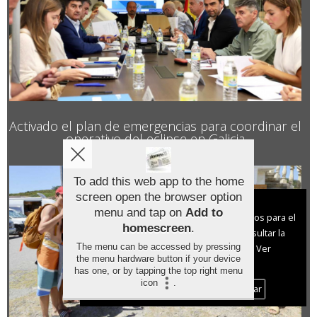
Activado el plan de emergencias para coordinar el
operativo del eclipse en Galicia
To add this web app to the home
screen open the browser option
Aviso sobre el Uso de cookies:
menu and tap on
Add to
Utilizamos cookies nuestras y de terceros para el
homescreen
.
funcionamiento del digital. Puedes consultar la
The menu can be accessed by pressing
lista de cookies y como desconectarlas.
Ver
the menu hardware button if your device
nuestra Política de Privacidad y Cookies
has one, or by tapping the top right menu
icon
.
Aceptar Cookies
Personalizar