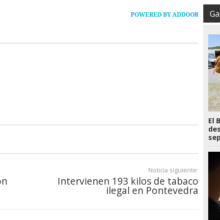
Gal
POWERED BY ADDOOR
El 
des
se
Noticia siguiente:
ón
Intervienen 193 kilos de tabaco
ilegal en Pontevedra