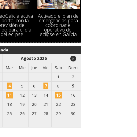
oGalicia activa
Activado el plan de
 portal con la
emergencias para
previsión del
coordinar el
mpo para el día
operativo del
del eclipse
eclipse en Galicia
enda
Agosto 2026
Mar
Mie
Jue
Vie
Sab
Dom
1
2
4
5
6
7
8
9
11
12
13
14
15
16
18
19
20
21
22
23
25
26
27
28
29
30