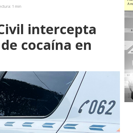
ectura:
1 min
ivil intercepta
de cocaína en