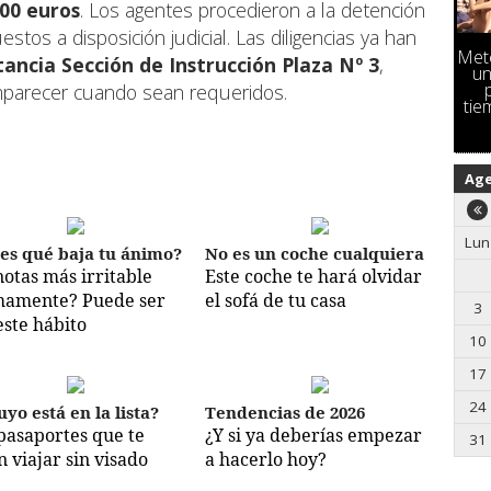
000 euros
. Los agentes procedieron a la detención
os a disposición judicial. Las diligencias ya han
Mete
tancia Sección de Instrucción Plaza Nº 3
,
un
parecer cuando sean requeridos.
tie
Ag
Lun
es qué baja tu ánimo?
No es un coche cualquiera
notas más irritable
Este coche te hará olvidar
mamente? Puede ser
el sofá de tu casa
3
este hábito
10
17
24
uyo está en la lista?
Tendencias de 2026
pasaportes que te
¿Y si ya deberías empezar
31
n viajar sin visado
a hacerlo hoy?