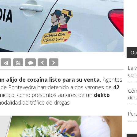
Op
La 
conv
n alijo de cocaína listo para su venta.
Agentes
ía de Pontevedra han detenido a dos varones de
42
Cóm
nicipio, como presuntos autores de un
delito
dur
dalidad de tráfico de drogas.
Per