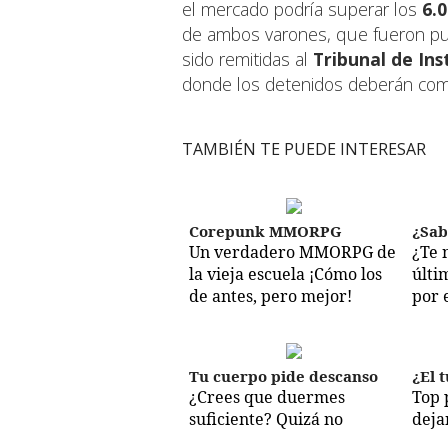
el mercado podría superar los
6.
de ambos varones, que fueron puest
sido remitidas al
Tribunal de Ins
donde los detenidos deberán com
TAMBIÉN TE PUEDE INTERESAR
Corepunk MMORPG
¿Sab
Un verdadero MMORPG de
¿Te 
la vieja escuela ¡Cómo los
últi
de antes, pero mejor!
por 
Tu cuerpo pide descanso
¿El t
¿Crees que duermes
Top 
suficiente? Quizá no
deja