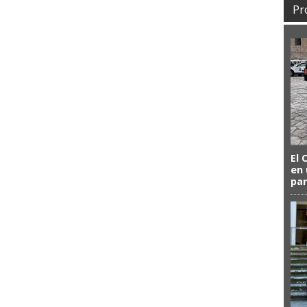
Pr
El 
en 
par