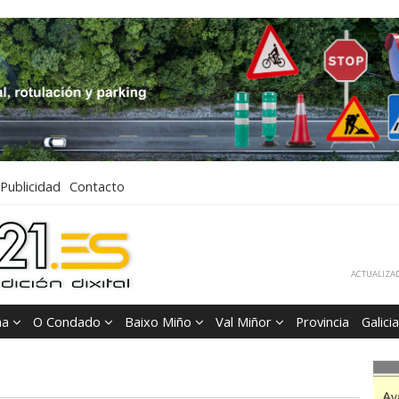
Publicidad
Contacto
ACTUALIZAD
ña
O Condado
Baixo Miño
Val Miñor
Provincia
Galicia