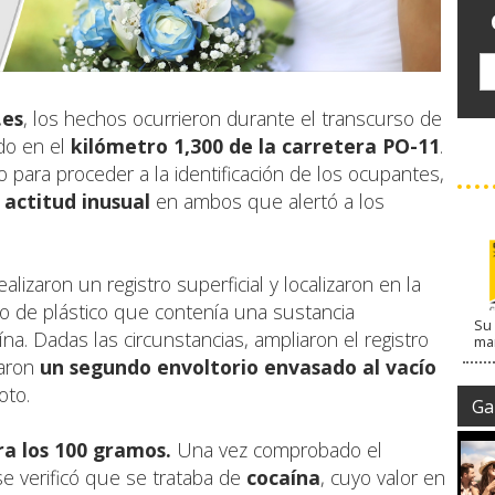
.es
, los hechos ocurrieron durante el transcurso de
ido en el
kilómetro 1,300 de la carretera PO-11
.
lo para proceder a la identificación de los ocupantes,
a
actitud inusual
en ambos que alertó a los
lizaron un registro superficial y localizaron en la
io de plástico que contenía una sustancia
Su 
a. Dadas las circunstancias, ampliaron el registro
ma
laron
un segundo envoltorio envasado al vacío
oto.
Gal
ra los 100 gramos.
Una vez comprobado el
e verificó que se trataba de
cocaína
, cuyo valor en