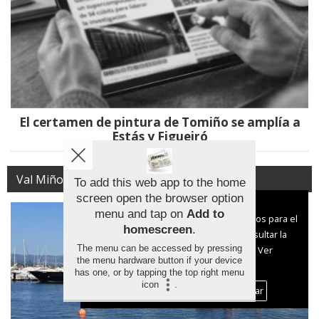
El certamen de pintura de Tomiño se amplía a
Estás y Figueiró
Val Miñor
To add this web app to the home
screen open the browser option
Aviso sobre el Uso de cookies:
menu and tap on
Add to
Utilizamos cookies nuestras y de terceros para el
homescreen
.
funcionamiento del digital. Puedes consultar la
The menu can be accessed by pressing
lista de cookies y como desconectarlas.
Ver
the menu hardware button if your device
nuestra Política de Privacidad y Cookies
has one, or by tapping the top right menu
icon
.
Aceptar Cookies
Personalizar