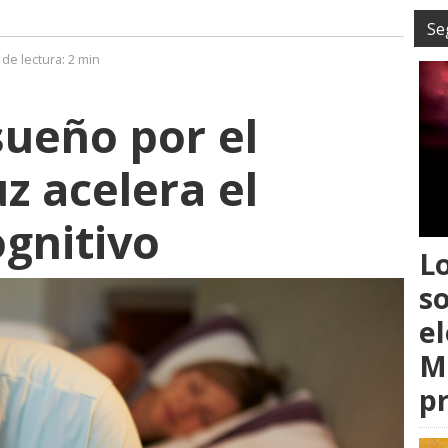
Se
de lectura:
2 min
sueño por el
z acelera el
ognitivo
L
s
el
M
p