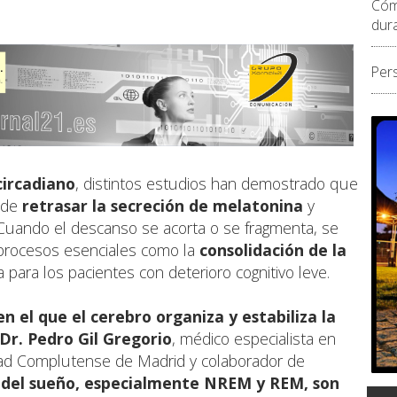
Cóm
dur
Per
circadiano
, distintos estudios han demostrado que
uede
retrasar la secreción de melatonina
y
. Cuando el descanso se acorta o se fragmenta, se
 procesos esenciales como la
consolidación de la
a para los pacientes con deterioro cognitivo leve.
n el que el cerebro organiza y estabiliza la
Dr. Pedro Gil Gregorio
, médico especialista en
idad Complutense de Madrid y colaborador de
 del sueño, especialmente NREM y REM, son