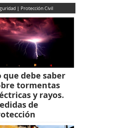
guridad | Protección Civil
o que debe saber
obre tormentas
éctricas y rayos.
edidas de
rotección