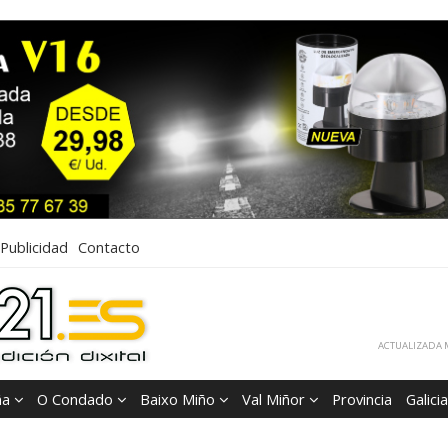
Publicidad
Contacto
ACTUALIZADA M
ña
O Condado
Baixo Miño
Val Miñor
Provincia
Galicia