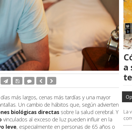
C
a 
t
Op
o días más largos, cenas más tardías y una mayor
s pantallas. Un cambio de hábitos que, según advierten
La 
ones biológicas directas
sobre la salud cerebral. Y
conv
o
vinculados al exceso de luz pueden influir en la
vo leve
, especialmente en personas de 65 años o