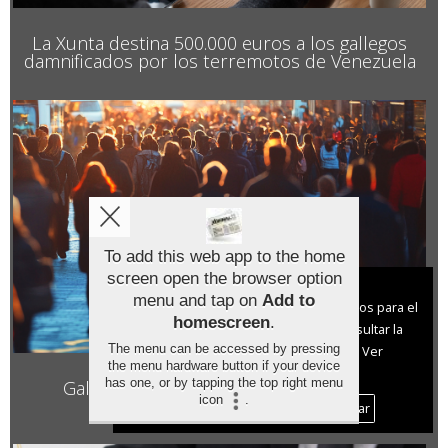
La Xunta destina 500.000 euros a los gallegos
damnificados por los terremotos de Venezuela
To add this web app to the home
screen open the browser option
Aviso sobre el Uso de cookies:
menu and tap on
Add to
Utilizamos cookies nuestras y de terceros para el
homescreen
.
funcionamiento del digital. Puedes consultar la
The menu can be accessed by pressing
lista de cookies y como desconectarlas.
Ver
the menu hardware button if your device
nuestra Política de Privacidad y Cookies
has one, or by tapping the top right menu
Galicia bate récord con 32.750 familias
icon
.
numerosas, un 4,9% más
Aceptar Cookies
Personalizar