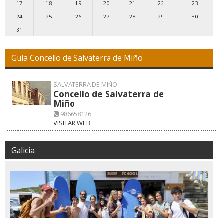
17
18
19
20
21
22
23
24
25
26
27
28
29
30
31
Guía Concello de Salvaterra de Miño
SALVATERRA DE MIÑO
Concello de Salvaterra de
Miño
986658126
VISITAR WEB
Galicia