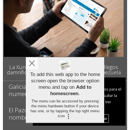
La Xunta destina 500.000 euros a los gallegos
damnificados por los terremotos de Venezuela
To add this web app to the home
screen open the browser option
Aviso sobre el Uso de cookies:
Galicia bate récord con 32.750 familias
menu and tap on
Add to
Utilizamos cookies nuestras y de terceros para el
numerosas, un 4,9% más
homescreen
.
funcionamiento del digital. Puedes consultar la
The menu can be accessed by pressing
lista de cookies y como desconectarlas.
Ver
the menu hardware button if your device
nuestra Política de Privacidad y Cookies
El Pazo de Meirás deberá inscribirse ya a
has one, or by tapping the top right menu
nombre del Estado
icon
.
Aceptar Cookies
Personalizar