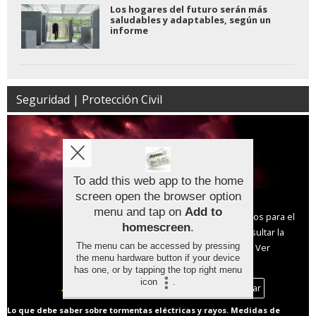
Los hogares del futuro serán más
saludables y adaptables, según un
informe
Seguridad | Protección Civil
To add this web app to the home
screen open the browser option
Aviso sobre el Uso de cookies:
menu and tap on
Add to
Utilizamos cookies nuestras y de terceros para el
homescreen
.
funcionamiento del digital. Puedes consultar la
The menu can be accessed by pressing
lista de cookies y como desconectarlas.
Ver
the menu hardware button if your device
nuestra Política de Privacidad y Cookies
has one, or by tapping the top right menu
icon
.
Aceptar Cookies
Personalizar
Lo que debe saber sobre tormentas eléctricas y rayos. Medidas de