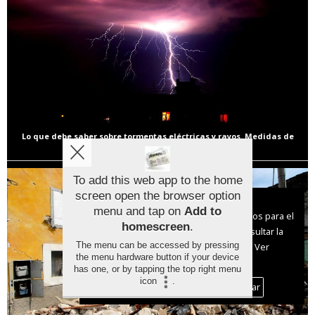
Lo que debe saber sobre tormentas eléctricas y rayos. Medidas de
protección
To add this web app to the home
screen open the browser option
Aviso sobre el Uso de cookies:
menu and tap on
Add to
Utilizamos cookies nuestras y de terceros para el
homescreen
.
funcionamiento del digital. Puedes consultar la
The menu can be accessed by pressing
lista de cookies y como desconectarlas.
Ver
the menu hardware button if your device
nuestra Política de Privacidad y Cookies
has one, or by tapping the top right menu
icon
.
Aceptar Cookies
Personalizar