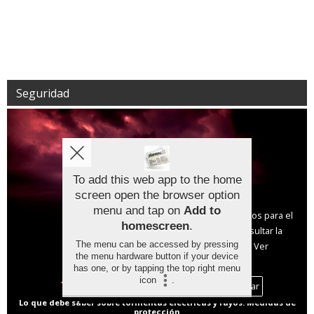
Seguridad
To add this web app to the home
screen open the browser option
Aviso sobre el Uso de cookies:
menu and tap on
Add to
Utilizamos cookies nuestras y de terceros para el
homescreen
.
funcionamiento del digital. Puedes consultar la
The menu can be accessed by pressing
lista de cookies y como desconectarlas.
Ver
the menu hardware button if your device
nuestra Política de Privacidad y Cookies
has one, or by tapping the top right menu
icon
.
Aceptar Cookies
Personalizar
Lo que debe saber sobre tormentas eléctricas y rayos. Medidas de
protección