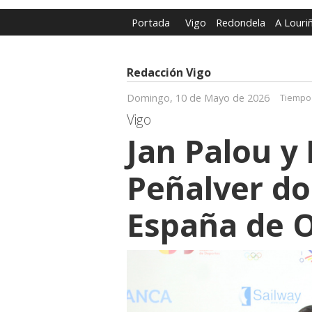
Portada
Vigo
Redondela
A Louri
Redacción Vigo
Domingo, 10 de Mayo de 2026
Tiempo 
Vigo
Jan Palou y
Peñalver do
España de O