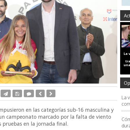
Ac
La 
tr
una
Op
La 
conv
mpusieron en las categorías sub-16 masculina y
un campeonato marcado por la falta de viento
Cóm
 pruebas en la jornada final.
dur