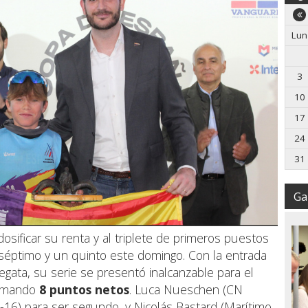
Lun
3
10
17
24
31
Gal
dosificar su renta y al triplete de primeros puestos
 séptimo y un quinto este domingo. Con la entrada
regata, su serie se presentó inalcanzable para el
 sumando
8 puntos netos
. Luca Nueschen (CN
2-16) para ser segundo, y Nicolás Bastard (Marítimo