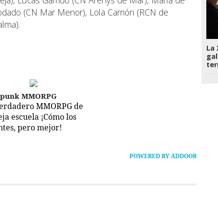
odado (CN Mar Menor), Lola Carrión (RCN de
alma).
La 
gal
te
epunk MMORPG
verdadero MMORPG de
ieja escuela ¡Cómo los
ntes, pero mejor!
POWERED BY ADDOOR