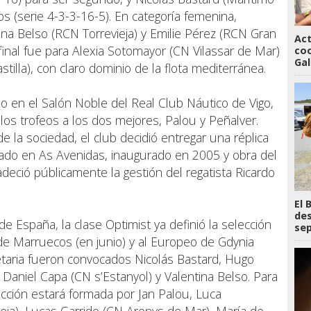
s (serie 4-3-3-16-5). En categoría femenina,
ina Belso (RCN Torrevieja) y Emilie Pérez (RCN Gran
Act
o final fue para Alexia Sotomayor (CN Vilassar de Mar)
coo
Gal
lla), con claro dominio de la flota mediterránea.
do en el Salón Noble del Real Club Náutico de Vigo,
los trofeos a los dos mejores, Palou y Peñalver.
e la sociedad, el club decidió entregar una réplica
ado en As Avenidas, inaugurado en 2005 y obra del
adeció públicamente la gestión del regatista Ricardo
El 
des
e España, la clase Optimist ya definió la selección
se
de Marruecos (en junio) y al Europeo de Gdynia
lanetaria fueron convocados Nicolás Bastard, Hugo
 Daniel Capa (CN s’Estanyol) y Valentina Belso. Para
ección estará formada por Jan Palou, Luca
eja), Lucas Garrido (CN Arenys de Mar), María de