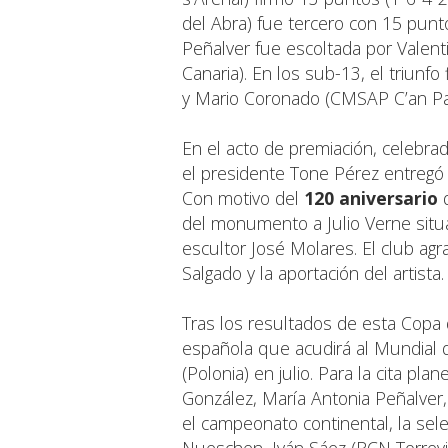
del Abra) fue tercero con 15 punto
Peñalver fue escoltada por Valent
Canaria). En los sub-13, el triunf
y Mario Coronado (CMSAP C’an Pasti
En el acto de premiación, celebra
el presidente Tone Pérez entregó 
Con motivo del
120 aniversario
d
del monumento a Julio Verne situ
escultor José Molares. El club agr
Salgado y la aportación del artista.
Tras los resultados de esta Copa d
española que acudirá al Mundial 
(Polonia) en julio. Para la cita p
González, María Antonia Peñalver,
el campeonato continental, la sel
Nueschen, Iván Sáez (RCN Torrevi