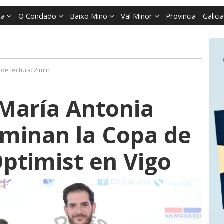
ña
O Condado
Baixo Miño
Val Miñor
Provincia
Galicia
de lectura:
2 min
 María Antonia
minan la Copa de
ptimist en Vigo