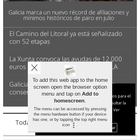
Galicia marca un nuevo récord de afiliaciones y
mínimos históricos de paro en julio
El Camino del Litoral ya está señalizado
con 52 etapas
La Xunta convoca las ayudas de 12.000
euros anuales para personas con ELA
To add this web app to the home
Galicia inviste 71,5 millóns récord en
screen open the browser option
Aviso sobre el Uso de cookies:
conservar as estradas
menu and tap on
Add to
Utilizamos cookies nuestras y de terceros para el
homescreen
.
funcionamiento del digital. Puedes consultar la
The menu can be accessed by pressing
lista de cookies y como desconectarlas.
Ver
the menu hardware button if your device
nuestra Política de Privacidad y Cookies
has one, or by tapping the top right menu
Toda la información de la Provincia de
icon
.
Aceptar Cookies
Personalizar
Pontevedra