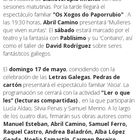
sesiones matutinas. Por la tarde llegará el
espectáculo familiar
"Os Xogos do Paporrubio"
. A
las 19:30 horas,
Abril Camino
presentará 'Mulleres
que viven xuntas'. El
sábado
estará marcado por el
teatro y la fantasía con
Pablísimo
y su 'Contiario', así
como el taller de
David Rodríguez
sobre seres
fantásticos gallegos.
El
domingo 17 de mayo
, coincidiendo con la
celebración de las
Letras Galegas
,
Pedras de
cartón
presentará el espectáculo familiar 'Alicia'. La
programación se cerrará con la actividad
"Ler o que
les" (lecturas compartidas)
, en la que participarán
Lucía Aldao, Silvia Penas y Samuel Merino. A lo largo
de los cuatro días, firmarán sus obras autores como
Manuel Esteban, Abril Camino, Samuel Ferro,
Raquel Castro, Andrea Baladrón, Alba López
Geada, Noelia Samartín, Carmen Pereiro