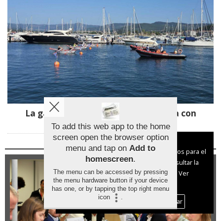
La gamela vuelve a reinar en Baiona con
ganadores de A Guarda y Tui
To add this web app to the home
screen open the browser option
Aviso sobre el Uso de cookies:
menu and tap on
Add to
Utilizamos cookies nuestras y de terceros para el
homescreen
.
funcionamiento del digital. Puedes consultar la
The menu can be accessed by pressing
lista de cookies y como desconectarlas.
Ver
the menu hardware button if your device
nuestra Política de Privacidad y Cookies
has one, or by tapping the top right menu
icon
.
Aceptar Cookies
Personalizar