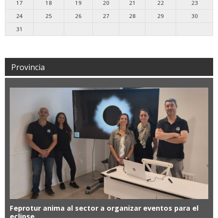
17
18
19
20
21
22
23
24
25
26
27
28
29
30
31
Provincia
Feprotur anima al sector a organizar eventos para el
eclipse