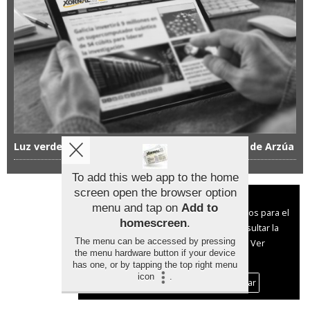
Luz verde ambiental al primer camping canino de Arzúa
To add this web app to the home
screen open the browser option
Aviso sobre el Uso de cookies:
menu and tap on
Add to
Utilizamos cookies nuestras y de terceros para el
homescreen
.
funcionamiento del digital. Puedes consultar la
The menu can be accessed by pressing
lista de cookies y como desconectarlas.
Ver
the menu hardware button if your device
nuestra Política de Privacidad y Cookies
has one, or by tapping the top right menu
icon
.
Aceptar Cookies
Personalizar