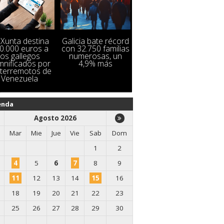
 Xunta destina
Galicia bate récord
0.000 euros a
con 32.750 familias
los gallegos
numerosas, un
mnificados por
4,9% más
 terremotos de
Venezuela
enda
Agosto 2026
Mar
Mie
Jue
Vie
Sab
Dom
1
2
4
5
6
7
8
9
11
12
13
14
15
16
18
19
20
21
22
23
25
26
27
28
29
30