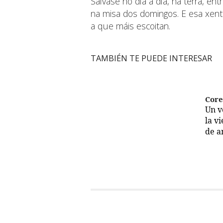
Sálvase no día a día, na terra, en
na misa dos domingos. E esa xent
a que máis escoitan.
TAMBIÉN TE PUEDE INTERESAR
Cor
Un 
la v
de a