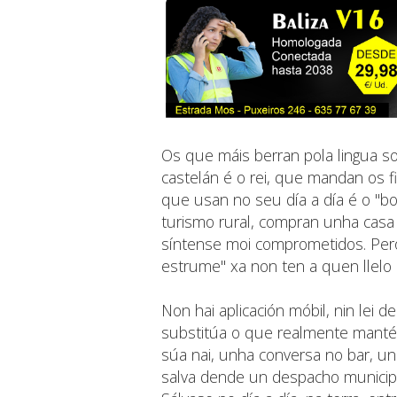
Os que máis berran pola lingua 
castelán é o rei, que mandan os fi
que usan no seu día a día é o "bo
turismo rural, compran unha casa 
síntense moi comprometidos. Pero
estrume" xa non ten a quen llelo 
Non hai aplicación móbil, nin lei 
substitúa o que realmente mantén 
súa nai, unha conversa no bar, un
salva dende un despacho municipa