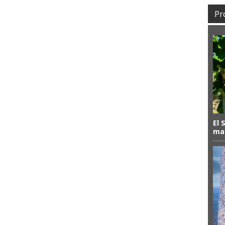
Pr
El 
mas