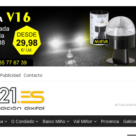
Publicidad
Contacto
ACTUALIZADA M
ña
O Condado
Baixo Miño
Val Miñor
Provincia
Galicia