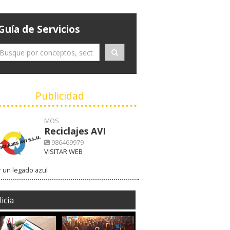
Guía de Servicios
Publicidad
MOS
Reciclajes AVI
986469979
VISITAR WEB
 un legado azul
icia