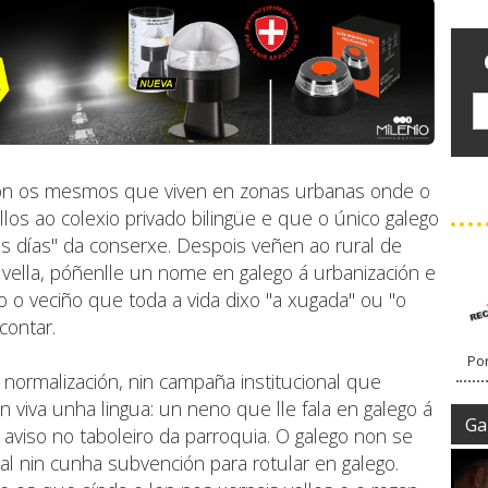
son os mesmos que viven en zonas urbanas onde o
llos ao colexio privado bilingüe e que o único galego
s días" da conserxe. Despois veñen ao rural de
vella, póñenlle un nome en galego á urbanización e
 o veciño que toda a vida dixo "a xugada" ou "o
contar.
Por
de normalización, nin campaña institucional que
viva unha lingua: un neno que lle fala en galego á
Gal
 aviso no taboleiro da parroquia. O galego non se
l nin cunha subvención para rotular en galego.