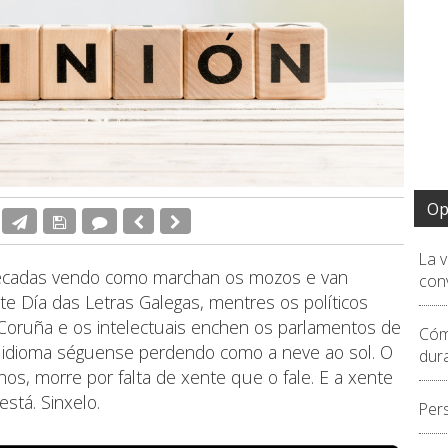
Op
La 
décadas vendo como marchan os mozos e van
conv
e Día das Letras Galegas, mentres os políticos
 Coruña e os intelectuais enchen os parlamentos de
Cóm
o idioma séguense perdendo como a neve ao sol. O
dur
nos, morre por falta de xente que o fale. E a xente
stá. Sinxelo.
Per