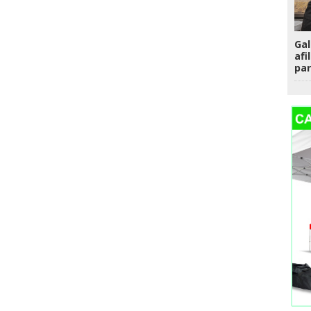
Gal
afi
par