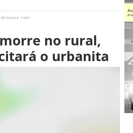
de lectura:
1 min
 morre no rural,
citará o urbanita