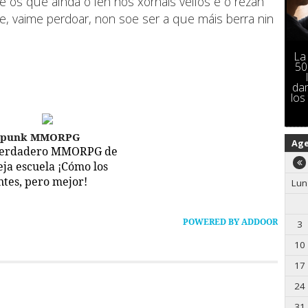
tre os que aínda o len nos xornais vellos e o rezan
e, vaime perdoar, non soe ser a que máis berra nin
La
50
da
los
epunk MMORPG
Ag
verdadero MMORPG de
ieja escuela ¡Cómo los
ntes, pero mejor!
Lun
POWERED BY ADDOOR
3
10
17
24
31